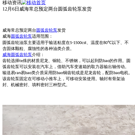
移动资讯
12月6日威海常总预定两台圆弧齿轮泵发货
威海常总预定两台
圆弧齿轮泵
发货
威海
圆弧齿轮泵
适用范围：
圆弧齿轮油泵主要适用于输送粘度在
、温度在
以下、不
5-1500cst
80℃
含固体颗粒、腐蚀性的各种油类介质。
威海
圆弧齿轮泵
介绍：
齿轮选择
殊的材质尼龙、铜轮、不锈钢，可以起到防
的作用。圆
te
bao
弧齿轮泵可以安装在汽车上，借助汽车变速箱的取力器输出轴传动。
输送易
易
类介质采用防
铜齿轮或是尼龙齿轮，配防
电机。
ran
bao
bao
bao
该齿轮泵固定在可移动小推车上，可移动安装使用。轴封有骨架油
封、机械密封、填料密封三种型式。