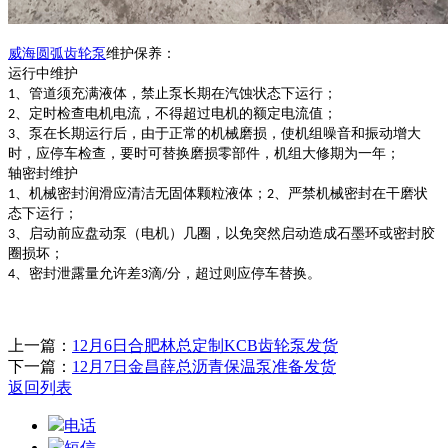
威海
圆弧齿轮泵
维护保养：
运行中维护
、管道须充满液体，禁止泵长期在汽蚀状态下运行；
1
、定时检查电机电流，不得超过电机的额定电流值；
2
、泵在长期运行后，由于正常的机械磨损，使机组噪音和振动增大
3
时，应停车检查，要时可替换磨损零部件，机组大修期为一年；
轴密封维护
、机械密封润滑应清洁无固体颗粒液体；
、严禁机械密封在干磨状
1
2
态下运行；
、启动前应盘动泵（电机）几圈，以免突然启动造成石墨环或密封胶
3
圈损坏；
、密封泄露量允许差
滴
分，超过则应停车替换。
4
3
/
上一篇：
12月6日合肥林总定制KCB齿轮泵发货
下一篇：
12月7日金昌薛总沥青保温泵准备发货
返回列表
电话
短信