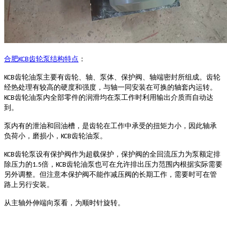
合肥
齿轮泵结构特点
：
KCB
齿轮油泵主要有齿轮、轴、泵体、保护阀、轴端密封所组成。齿轮
KCB
经热处理有较高的硬度和强度，与轴一同安装在可换的轴套内运转。
齿轮油泵内全部零件的润滑均在泵工作时利用输出介质而自动达
KCB
到。
泵内有的泄油和回油槽，是齿轮在工作中承受的扭矩力小，因此轴承
负荷小，磨损小，
齿轮油泵。
KCB
齿轮泵设有保护阀作为超载保护，保护阀的全回流压力为泵额定排
KCB
除压力的
倍，
齿轮油泵也可在允许排出压力范围内根据实际需要
1.5
KCB
另外调整。但注意本保护阀不能作减压阀的长期工作，需要时可在管
路上另行安装。
从主轴外伸端向泵看，为顺时针旋转。