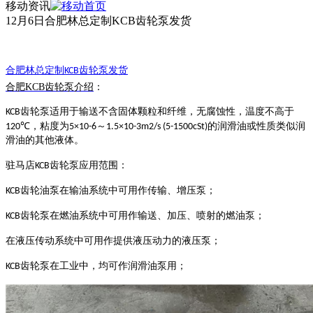
移动资讯
12月6日合肥林总定制KCB齿轮泵发货
合肥林总定制
齿轮泵
发货
KCB
合肥
KCB齿轮泵介绍
：
齿轮泵适用于输送不含固体颗粒和纤维，无腐蚀性，温度不高于
KCB
，粘度为
～
的润滑油或性质类似润
120℃
5×10-6
1.5×10-3m2/s (5-1500cSt)
滑油的其他液体。
驻马店
齿轮泵应用范围
：
KCB
齿轮油泵在输油系统中可用作传输、增压泵；
KCB
齿轮泵在燃油系统中可用作输送、加压、喷射的燃油泵；
KCB
在液压传动系统中可用作提供液压动力的液压泵；
齿轮泵在工业中，均可作润滑油泵用；
KCB