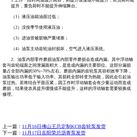
1.
工作一段时间油温升高后，则提升缓慢或不能提升；轻负荷时能
提升，重负荷时不能提升伸缩舞台。
（
1）液压油箱油面过低；
（
2）没按季节使用液压油；
（
3）进油管被脏物严重堵塞；
（
4）油泵主动齿轮油封损坏，空气进入液压系统。
2、油泵内部零件磨损油泵内部零件磨损会造成内漏。其中浮动轴
套与齿轮端面之间泄漏面积大，是造成内漏的主要部位。这部分漏损
量占全部内漏的50%~70%左右。磨损内漏的齿轮泵其容积效率下降，
油泵输出功率低于输入功率。其损耗全部转变为热能，因此会引起油
泵过热。若将结合平面压紧，因工作时浮动轴套会有少量运动而造成
磨损，结果使农具提升缓慢或不能提升，这样的浮动轴套需要较换或
修理。
上一篇：
11月16日佛山王总定制KCB齿轮泵发货
下一篇：
11月17日岳阳荣总沥青泵发货