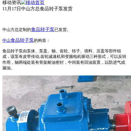
移动资讯
11月17日中山方总食品转子泵发货
食品转子泵
中山方总定制的
已发货。
食品
转子泵
中山
的构造：
食品转子
泵由泵体、泵盖、轴、齿轮、转子、填料、压盖等部件组
成，该泵有皮带传动
齿轮减速机和变频电机驱动三种形式，可以反转
,
作用，轴两端处装有骨架耐油密封，中间装有回油装置，以防进气或
漏油。