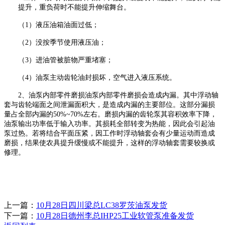
提升，重负荷时不能提升伸缩舞台。
（
1）液压油箱油面过低；
（
2）没按季节使用液压油；
（
3）进油管被脏物严重堵塞；
（
4）油泵主动齿轮油封损坏，空气进入液压系统。
2、油泵内部零件磨损油泵内部零件磨损会造成内漏。其中浮动轴
套与齿轮端面之间泄漏面积大，是造成内漏的主要部位。这部分漏损
量占全部内漏的50%~70%左右。磨损内漏的齿轮泵其容积效率下降，
油泵输出功率低于输入功率。其损耗全部转变为热能，因此会引起油
泵过热。若将结合平面压紧，因工作时浮动轴套会有少量运动而造成
磨损，结果使农具提升缓慢或不能提升，这样的浮动轴套需要较换或
修理。
上一篇：
10月28日四川梁总LC38罗茨油泵发货
下一篇：
10月28日德州李总IHP25工业软管泵准备发货