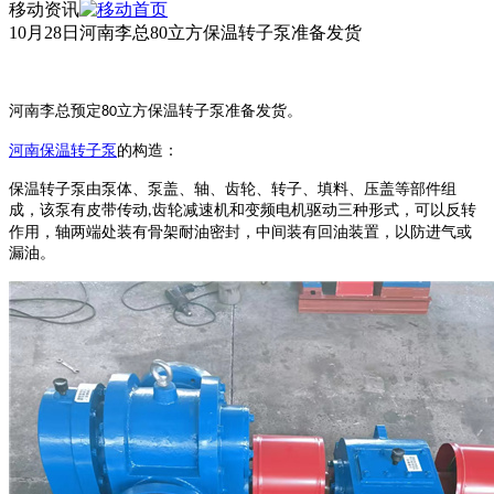
移动资讯
10月28日河南李总80立方保温转子泵准备发货
河南李总预定
立方保温转子泵准备发货。
80
河南
保温转子泵
的构造：
保温转子
泵由泵体、泵盖、轴、齿轮、转子、填料、压盖等部件组
成，该泵有皮带传动
齿轮减速机和变频电机驱动三种形式，可以反转
,
作用，轴两端处装有骨架耐油密封，中间装有回油装置，以防进气或
漏油。