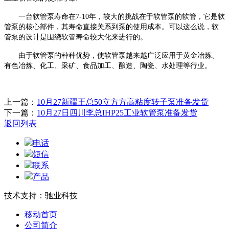
一台
软管泵
寿命在
7-10年，较大的挑战在于
软管泵
的软管，它是
软
管泵
的核心部件，其寿命直接关系到泵的使用成本。可以这么说，
软
管泵
的设计是围绕软管寿命较大化来进行的。
由于
软管泵
的种种优势，使
软管泵
越来越广泛应用于黄金冶炼、
有色冶炼、化工、采矿、食品加工、酿造、陶瓷、水处理等行业。
上一篇：
10月27新疆王总50立方方高粘度转子泵准备发货
下一篇：
10月27日四川李总IHP25工业软管泵准备发货
返回列表
电话
短信
联系
产品
技术支持：驰业科技
移动首页
公司简介