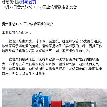
移动资讯
10月27日贵州张总IHP50工业软管泵准备发货
贵州张总
工业软管泵准备发货
IHP50
工业
软管泵
的结构：
软管泵
是由泵壳、转子体、减速机、机座和软管等
5大部分组成。
软管泵
属于蠕动泵的范畴。蠕动泵是转子式容积泵的一种，因其工作
原理类似消化道以蠕动方式输送气、固、液三相介质而得名。
软管泵
的独到之处：没有其它泵种比
软管泵
具有较好的自吸能
力，几乎可以产生合理的真空来吸液；输送含气液、泡沫液而无气
阻；输送高粘度、剪切敏感性介质也是强项；每转固定的排量而与出
口压力无关，是天生的计量泵。