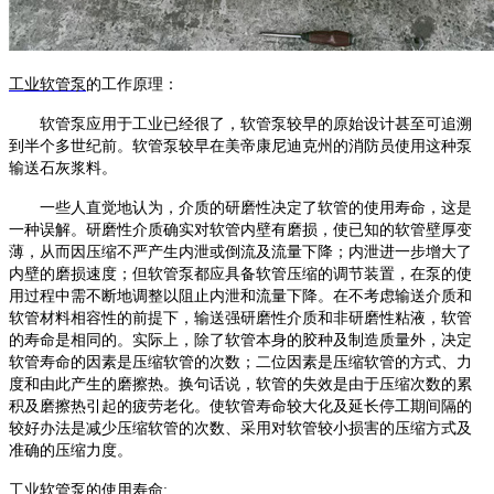
工业
软管泵
的工作原理
：
软管泵
应用于工业已经很了，
软管泵
较早的原始设计甚至可追溯
到半个多世纪前。
软管泵
较早在美帝康尼迪克州的消防员使用这种泵
输送石灰浆料。
一些人直觉地认为，介质的研磨性决定了软管的使用寿命，这是
一种误解。研磨性介质确实对软管内壁有磨损，使已知的软管壁厚变
薄，从而因压缩不严产生内泄或倒流及流量下降；内泄进一步增大了
内壁的磨损速度；但
软管泵
都应具备软管压缩的调节装置，在泵的使
用过程中需不断地调整以阻止内泄和流量下降。在不考虑输送介质和
软管材料相容性的前提下，输送强研磨性介质和非研磨性粘液，软管
的寿命是相同的。实际上，除了软管本身的胶种及制造质量外，决定
软管寿命的因素是压缩软管的次数；二位因素是压缩软管的方式、力
度和由此产生的磨擦热。换句话说，软管的失效是由于压缩次数的累
积及磨擦热引起的疲劳老化。使软管寿命较大化及延长停工期间隔的
较好办法是减少压缩软管的次数、采用对软管较小损害的压缩方式及
准确的压缩力度。
工业软管泵的使用寿命
: