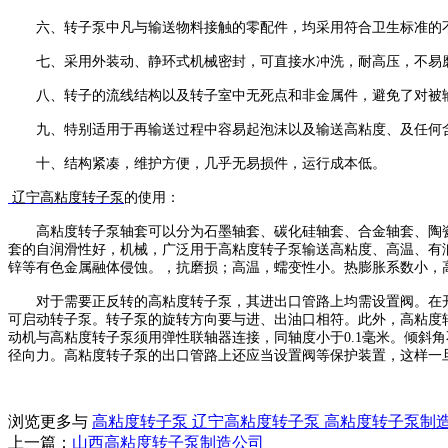
六、转子泵中凡与输送物料接触的零配件，均采用符合卫生标准的
七、采用外装动、静环式机械密封，可直接水冲洗，耐高压，不易
八、转子的流线结构以及转子室中无死点和非金属件，避免了对被
九、特别适用于再输送过程中容易起泡沫以及输送高粘度、及任何
十、结构紧凑，维护方便，几乎无易损件，运行成本低。
辽宁高粘度转子泵
的使用：
高粘度转子泵
轴套可以分为石墨轴套、碳化硅轴套、合金轴套、陶
套的自润滑性好，机械，广泛用于
高粘度转子泵
输送高粘度、高温、有
锌等有色金属融体侵蚀。，抗磨损；高温，蠕变性小。热膨胀系数小，
对于需要正反转的
高粘度转子泵
，其进出口管路上均需设置阀。在
可启动转子泵。转子泵的旋转方向要与进、出油口相符。此外，
高粘度
动机与
高粘度转子泵
须用弹性联轴器连接，同轴度小于
0.1毫米。倾
径向力。
高粘度转子泵
的出口管路上还应当设置阀等保护装置，这样一
浏览更多与
高粘度转子泵
辽宁高粘度转子泵
高粘度转子泵制
上一篇：
山西高粘度转子泵制造公司