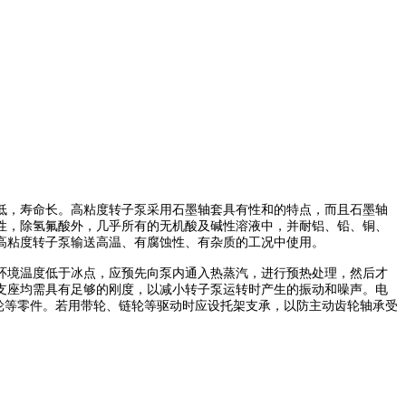
。
低，寿命长。
高粘度转子泵
采用石墨轴套具有性和的特点，而且石墨轴
性，除氢氟酸外，几乎所有的无机酸及碱性溶液中，并耐铝、铅、铜、
高粘度转子泵
输送高温、有腐蚀性、有杂质的工况中使用。
环境温度低于冰点，应预先向泵内通入热蒸汽，进行预热处理，然后才
支座均需具有足够的刚度，以减小转子泵运转时产生的振动和噪声。电
轮等零件。若用带轮、链轮等驱动时应设托架支承，以防主动齿轮轴承受