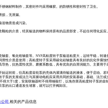
不锈钢材料制作，其密封件均采用橡胶。的防锈性和密封性了卫生。
磨损，无泄漏。
输送物质造成污染。
含颗粒的介质，经其输送的物料保持原有的品质部变，不起任何理化反应
瓷轴套、氧化锆轴套等。
NYP
高粘度转子泵
输送粘度大，运转平稳，转速
润滑性介质是使用；
高粘度转子泵
采用碳化硅轴套具有良好的抗化学腐蚀
高导热，抗热震性优异。磨擦系数低，具有优良的自滑润能力。主要用于
开始运转前，往高粘度齿轮泵的壳体内灌满待输送的液体，便于启动。若
转子泵
的支座或法兰与其驱动电机应采用共同的安装基础，基础、法兰或
斜角不得大于1度，安装联轴器时不得用锤敲打，以免伤害
高粘度转子泵
的齿
旦泵的出口通道发生堵塞，就可以打开阀卸压。
造公司
相关的产品信息