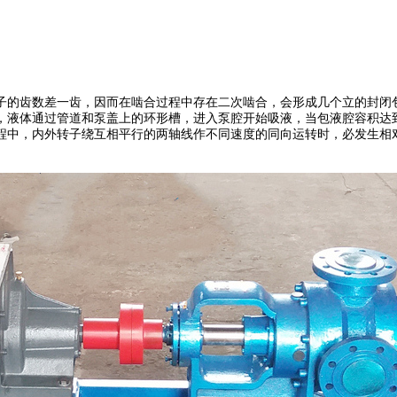
子的齿数差一齿，因而在啮合过程中存在二次啮合，会形成几个立的封闭
，液体通过管道和泵盖上的环形槽，进入泵腔开始吸液，当包液腔容积达
程中，内外转子绕互相平行的两轴线作不同速度的同向运转时，必发生相