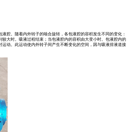
包液腔。随着内外转子的啮合旋转，各包液腔的容积发生不同的变化：
到较大时。吸液过程结束；当包液腔内的容积由大变小时。包液腔内的
对运动。此运动使内外转子间产生不断变化的空间，因与吸液排液道接