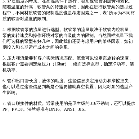
3.
介质温度的考虑。在高温条件下运行，会加速软管的疲劳和老化。
随着温度的升高，
软管泵
的转速要降低，因此在进行
软管泵
的选型过
程中，不同材质软管的限制温度也是考虑因素之一，表
1
所示为不同材
质的软管对温度的限制。
4.
根据
软管泵
的流量进行选型。
软管泵
的流量取决于软管内腔容量，
泵的旋转速度和操作环境对泵的自吸能力的限制。当然同样流量下我
们可选择的泵型有好几种，因此我们还要考虑用户的某些因素，如初
期投入和长期运行成本之间的关系。
5.
压力和流量要和客户实际情况匹配。流量可以设定泵旋转的速度，
根据客户需要调定泵压力（
16bar
），继而选择泵型，确定净功率、装
机功率。
6.
管和出口管长度，液体的粘度。这些信息决定推动力和摩擦损失，
也可以通过这些信息判断是否需要辅助真空装置，因此对泵的选型产
生影响。
7.
管口联接件的材质。通常使用的是卫生级的
316
不锈钢，还可以提供
PP
、
PVDF
。法兰标准有
DN16
、
ANSI
、
JIS
。