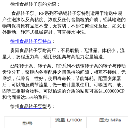
徐州
食品转子泵
的介绍：
食品转子泵、
RP系列不锈钢转子泵特别适用于输送中易
产生泡沫以及高粘度、浓度及任何含颗粒的介质，经其输送的
物料保持原有品质不变，无剪切，不起任何理化反应。如采用
外装动、静环式机械密封，可直接水冲洗。
徐州
食品转子泵
特点
：
贵阳
食品转子泵
耐高压，不易磨损，无泄漏。体积小，流
量大，扬程压力高，适用长距离与高阻力定量输送。
凸轮转子泵、转子泵、
RP系列不锈钢转子泵的转子与传动
齿轮分开，泵腔内各零配件之间保持的间隙，相互不接触，无
磨损，低噪音，性好，使用寿命长，节能降耗。配置变频器
后，可以随意调节流量，做一般计量泵使用。可输送汽、液、
固等三相混合物料。可以输送的介质的粘度可高达1000000CP
和含固量达55%的浆料。
徐州
食品转子泵
型号：