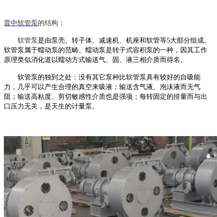
晋中
软管泵
的结构：
软管泵
是由泵壳、转子体、减速机、机座和软管等
5大部分组成。
软管泵
属于蠕动泵的范畴。蠕动泵是转子式容积泵的一种，因其工作
原理类似消化道以蠕动方式输送气、固、液三相介质而得名。
软管泵
的独到之处：没有其它泵种比
软管泵
具有较好的自吸能
力，几乎可以产生合理的真空来吸液；输送含气液、泡沫液而无气
阻；输送高粘度、剪切敏感性介质也是强项；每转固定的排量而与出
口压力无关，是天生的计量泵。