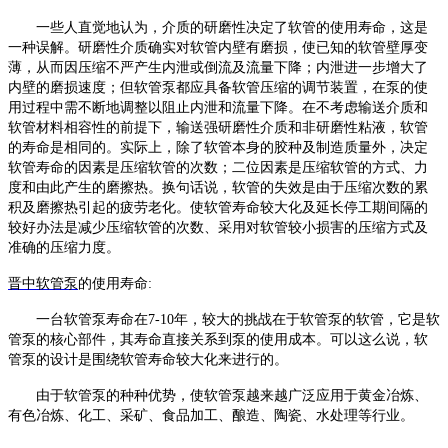
一些人直觉地认为，介质的研磨性决定了软管的使用寿命，这是
一种误解。研磨性介质确实对软管内壁有磨损，使已知的软管壁厚变
薄，从而因压缩不严产生内泄或倒流及流量下降；内泄进一步增大了
内壁的磨损速度；但
软管泵
都应具备软管压缩的调节装置，在泵的使
用过程中需不断地调整以阻止内泄和流量下降。在不考虑输送介质和
软管材料相容性的前提下，输送强研磨性介质和非研磨性粘液，软管
的寿命是相同的。实际上，除了软管本身的胶种及制造质量外，决定
软管寿命的因素是压缩软管的次数；二位因素是压缩软管的方式、力
度和由此产生的磨擦热。换句话说，软管的失效是由于压缩次数的累
积及磨擦热引起的疲劳老化。使软管寿命较大化及延长停工期间隔的
较好办法是减少压缩软管的次数、采用对软管较小损害的压缩方式及
准确的压缩力度。
晋中软管泵
的使用寿命
:
一台
软管泵
寿命在
7-10年，较大的挑战在于
软管泵
的软管，它是
软
管泵
的核心部件，其寿命直接关系到泵的使用成本。可以这么说，
软
管泵
的设计是围绕软管寿命较大化来进行的。
由于
软管泵
的种种优势，使
软管泵
越来越广泛应用于黄金冶炼、
有色冶炼、化工、采矿、食品加工、酿造、陶瓷、水处理等行业。