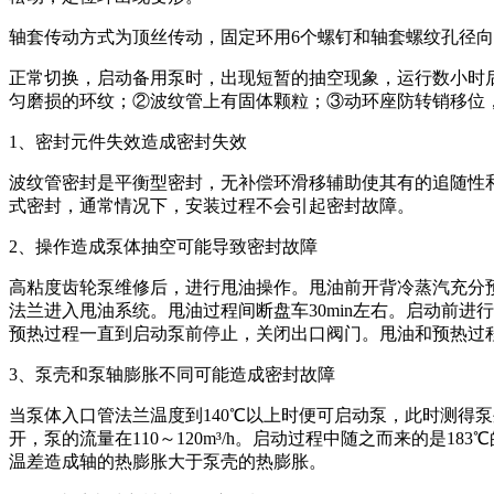
轴套传动方式为顶丝传动，固定环用6个螺钉和轴套螺纹孔径向
正常切换，启动备用泵时，出现短暂的抽空现象，运行数小时
匀磨损的环纹；②波纹管上有固体颗粒；③动环座防转销移位
1、密封元件失效造成密封失效
波纹管密封是平衡型密封，无补偿环滑移辅助使其有的追随性
式密封，通常情况下，安装过程不会引起密封故障。
2、操作造成泵体抽空可能导致密封故障
高粘度齿轮泵维修后，进行甩油操作。甩油前开背冷蒸汽充分预
法兰进入甩油系统。甩油过程间断盘车30min左右。启动前
预热过程一直到启动泵前停止，关闭出口阀门。甩油和预热过
3、泵壳和泵轴膨胀不同可能造成密封故障
当泵体入口管法兰温度到140℃以上时便可启动泵，此时测得
开，泵的流量在110～120m³/h。启动过程中随之而来的是
温差造成轴的热膨胀大于泵壳的热膨胀。