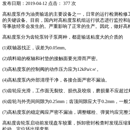
发布日期：2019-04-12 点击：
377 次
高粘度泵作为油类输送的主要设备之一，日常的运行检测检修
的关键设备。目前，国内对高粘度泵机组运行状态进行监控和
等事故经常会发生的。严重影响了正常的生产。因此，做好高
高粘度泵分为齿轮泵转子泵两种，都是输送粘度大的介质的
(1)联轴器找正，误差为0.05mm。
(2)填料箱的枢轴和衬垫的接触面要光滑而严密。
(3)高粘度泵的控制阀的动作压力应为12kPa/c㎡。
(4)高粘度泵内外部清理干净，各接合面严密不漏油。
(5)齿轮应光滑，工作面无裂纹、损伤及咬痕，磨损量不应超过
(6)齿轮与外壳间间隙为0.25mm；齿顶间隙应大于0.2mm，一般为0.
(7)高粘度泵的稳定阀应严密不漏油，调整螺栓、弹簧均应完整
高粘度齿轮泵启动前发现盘车较重，拆卸密封检查时发现压缩
松动，定位环出现变形。