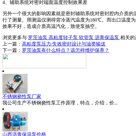
4、辅助系统对密封端面温度控制效果差
另外一个很大的影响因素就是密封辅助系统对密封腔内介质的
行了测量。用测温仪测得背冷蒸汽温度为180℃。而出口温度
效果不好，造成介质高温汽化，致使泵抽空。
浏览更多与
罗茨油泵
高粘度转子泵
软管泵
沥青保温泵
相关的
上一篇：
高粘度泵压力/失效密封设计与油类输送
下一篇：
罗茨油泵有什么特点？该怎样维护保养？
不锈钢挠性泵厂家
我公司生产不锈钢挠性泵工作原理，特点，介绍，价...
山西沥青保温泵价格