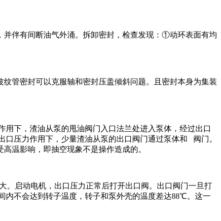
，并伴有间断油气外涌。拆卸密封，检查发现：①动环表面有均
波纹管密封可以克服轴和密封压盖倾斜问题。且密封本身为集装
的作用下，渣油从泵的甩油阀门入口法兰处进入泵体，经过出口
泵出口压力作用下，少量渣油从泵的出口阀门通过泵体和 阀门。
受高温影响，即抽空现象不是操作造成的。
开大。启动电机，出口压力正常后打开出口阀。出口阀门一旦打
的时间内不会达到转子温度，转子和泵外壳的温度差达88℃。这一