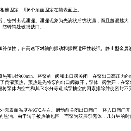
相连固定，用6个顶丝固定在轴表面上。
后，密封出现泄漏。泄漏现象为先滴状后线状漏，而且越漏越大
，防转销处破损缺口。
和补偿性，在高速下对轴的振动和振摆适应性较强。静止型金属
热密封约60min。将泵的 阀和出口阀关闭，在泵出口高压力
进行了倒灌预热。预热是先将泵的出口阀微开，泵体 阀微开，在
程将泵体内空气和其它水分等造成泵抽空的因素排除并使密封不
泵外壳表面温度在95℃左右。启动前关闭出口阀门，将入口阀门
183℃的热油。由于转子被热油包围，而泵为双层泵壳体，几分钟