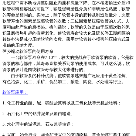
用过程中需不断地调整以阻止内泄和流量下降。在不考虑输送介质和
软管材料相容性的前提下，输送强研磨性介质和非研磨性粘液，软管
的寿命是相同的。实际上，除了软管本身的胶种及制造质量外，决定
软管寿命的因素是压缩软管的次数；二位因素是压缩软管的方式、力
度和由此产生的磨擦热。换句话说，软管的失效是由于压缩次数的累
积及磨擦热引起的疲劳老化。使软管寿命较大化及延长停工期间隔的
较好办法是减少压缩软管的次数、采用对软管较小损害的压缩方式及
准确的压缩力度。
萍乡蠕动软管泵的使用寿命
:
一台
软管泵
寿命在
7-10年，较大的挑战在于
软管泵
的软管，它是
软
管泵
的核心部件，其寿命直接关系到泵的使用成本。可以这么说，
软
管泵
的设计是围绕软管寿命较大化来进行的。
由于
软管泵
的种种优势，使
软管泵
越来越广泛应用于黄金冶炼、
有色冶炼、化工、采矿、食品加工、酿造、陶瓷、水处理等行业。
软管泵
应用：
1.
化工行业的酸、碱、磷酸盐浆料以及二氧化钛等无机盐物料；
2.
石油化工中的钻井泥浆及原由输送
;
3.
水处理中的淤泥浆、石灰浆等输送；
4.
采矿、冶金行业，如金矿开采中的充填物料、黄金冶炼过程中的矿