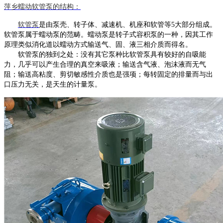
萍乡
蠕动
软管泵
的结构：
软管泵
是由泵壳、转子体、减速机、机座和软管等
5大部分组成。
软管泵
属于蠕动泵的范畴。蠕动泵是转子式容积泵的一种，因其工作
原理类似消化道以蠕动方式输送气、固、液三相介质而得名。
软管泵
的独到之处：没有其它泵种比
软管泵
具有较好的自吸能
力，几乎可以产生合理的真空来吸液；输送含气液、泡沫液而无气
阻；输送高粘度、剪切敏感性介质也是强项；每转固定的排量而与出
口压力无关，是天生的计量泵。