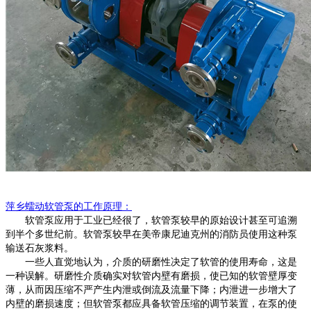
萍乡
蠕动软管泵
的工作原理
：
软管泵
应用于工业已经很了，
软管泵
较早的原始设计甚至可追溯
到半个多世纪前。
软管泵
较早在美帝康尼迪克州的消防员使用这种泵
输送石灰浆料。
一些人直觉地认为，介质的研磨性决定了软管的使用寿命，这是
一种误解。研磨性介质确实对软管内壁有磨损，使已知的软管壁厚变
薄，从而因压缩不严产生内泄或倒流及流量下降；内泄进一步增大了
内壁的磨损速度；但
软管泵
都应具备软管压缩的调节装置，在泵的使