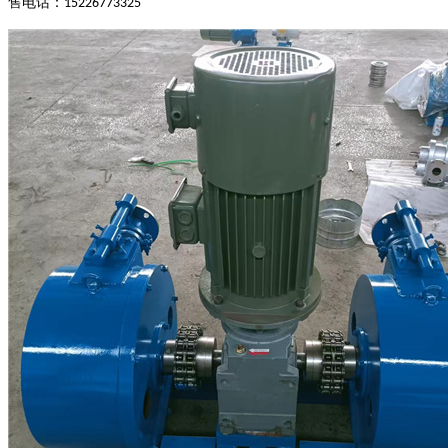
售电话：
15226773325