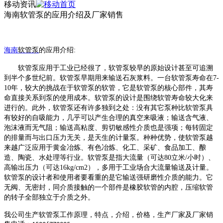
移动资讯
海南软管泵的应用介绍及厂家销售
海南
软管泵
的
应
用介绍
:
软管泵应用于工业已经很了，软管泵较早的原始设计甚至可追溯
到半个多世纪前。软管泵早期用来输送石灰浆料。一台软管泵寿命在
7-
10年，较大的挑战在于软管泵的软管，它是软管泵的核心部件，其寿
命直接关系到泵的使用成本。软管泵的设计是围绕软管寿命较大化来
进行的。此外，软管泵还有许多独到之处：没有其它泵种比软管泵具
有较好的自吸能力，几乎可以产生合理的真空来吸液；输送含气液、
泡沫液而无气阻；输送高粘度、剪切敏感性介质也是强项；每转固定
的排量而与出口压力无关，是天生的计量泵。种种优势，使软管泵越
来越广泛应用于黄金冶炼、有色冶炼、化工、采矿、食品加工、酿
造、陶瓷、水处理等行业。软管泵是指大流量（可达80立米/小时）、
高输出压力（可达16kg/cm2），多用于工业场合大流量输送及计量。
软管泵的设计者和使用者要看重的是它输送强研磨性介质的能力。它
无阀、无密封，同介质接触的一个部件是橡胶软管的内腔，压缩软管
的转子全部独立于介质之外。
我公司生产
软管泵
工作原理，特点，介绍，价格，生产厂家及厂家销