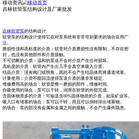
移动资讯
吉林软管泵结构设计及厂家批发
吉林
软管泵
的结构设计
:
软管泵
的结构设计使得它在对泵系统有非常苛刻要求的场合应用广
泛。
磨损性强和高粘度的介质：软管对介质磨损性没有限制，不存在密
封，也没有其他部件和介质接触。
不可切断的介质：温和的泵送不会对介质产生任何损坏。
高粘度的介质：软管内产生出几乎全真空来吸入介质。
结晶介质：没有阀门或拐角，因此不会产生结晶体而将通道堵塞。
计量使用：介质不能回流使得泵送介质的量非常稳定。
维修费用高的场合：软管是惟一磨损的部件，维修时间。
自吸使用的场合：泵可以干转，润滑在软管的外部完成。
含固体物质多的介质：可输送含
80%
固体物质的介质，如采矿业等。
吸入口有堵塞的场合：泵可以干转，而且可以倒转排出堵塞物。
的场合：泵内部没有金属和金属之间的接触，不会产生爆炸隐患。