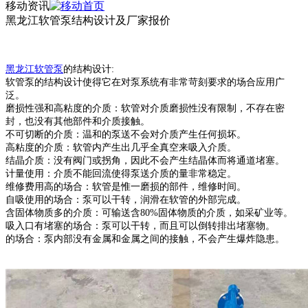
移动资讯
黑龙江软管泵结构设计及厂家报价
黑龙江
软管
泵
的结构设计
:
软管泵
的结构设计使得它在对泵系统有非常苛刻要求的场合应用广
泛。
磨损性强和高粘度的介质：软管对介质磨损性没有限制，不存在密
封，也没有其他部件和介质接触。
不可切断的介质：温和的泵送不会对介质产生任何损坏。
高粘度的介质：软管内产生出几乎全真空来吸入介质。
结晶介质：没有阀门或拐角，因此不会产生结晶体而将通道堵塞。
计量使用：介质不能回流使得泵送介质的量非常稳定。
维修费用高的场合：软管是惟一磨损的部件，维修时间。
自吸使用的场合：泵可以干转，润滑在软管的外部完成。
含固体物质多的介质：可输送含
80%
固体物质的介质，如采矿业等。
吸入口有堵塞的场合：泵可以干转，而且可以倒转排出堵塞物。
的场合：泵内部没有金属和金属之间的接触，不会产生爆炸隐患。