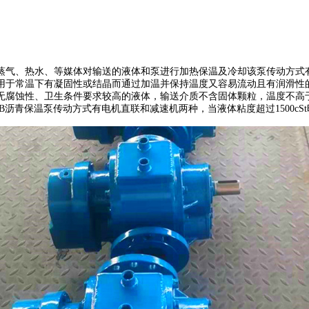
蒸气、热水、等媒体对输送的液体和泵进行加热保温及冷却该泵传动方式
用于常温下有凝固性或结晶而通过加温并保持温度又容易流动且有润滑性
蚀性、卫生条件要求较高的液体，输送介质不含固体颗粒，温度不高于350℃
沥青保温泵传动方式有电机直联和减速机两种，当液体粘度超过1500cS