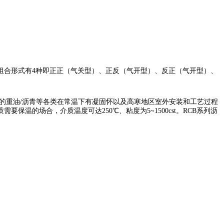
组合形式有
4种即正正（气关型）、正反（气开型）、反正（气开型）、
固体颗粒的重油/沥青等各类在常温下有凝固怀以及高寒地区室外安装和工艺过程
的场合，介质温度可达250℃、粘度为5~1500cst。RCB系列沥