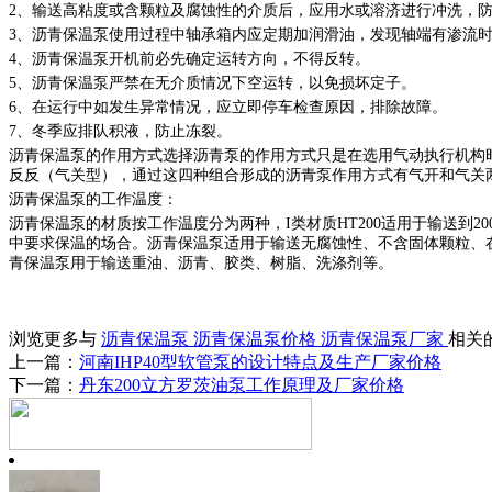
2、输送高粘度或含颗粒及腐蚀性的介质后，应用水或溶济进行冲洗，
3、沥青保温泵使用过程中轴承箱内应定期加润滑油，发现轴端有渗流
4、沥青保温泵开机前必先确定运转方向，不得反转。
5、沥青保温泵严禁在无介质情况下空运转，以免损坏定子。
6、在运行中如发生异常情况，应立即停车检查原因，排除故障。
7、冬季应排队积液，防止冻裂。
沥青保温泵的作用方式选择沥青泵的作用方式只是在选用气动执行机构
反反（气关型），通过这四种组合形成的沥青泵作用方式有气开和气关
沥青保温泵的
工作温度：
沥青保温泵的材质按工作温度分为两种，
I类材质HT200适用于输送到
中要求保温的场合。沥青保温泵适用于输送无腐蚀性、不含固体颗粒、在常
青保温泵用于输送重油、沥青、胶类、树脂、洗涤剂等。
浏览更多与
沥青保温泵
沥青保温泵价格
沥青保温泵厂家
相关
上一篇：
河南IHP40型软管泵的设计特点及生产厂家价格
下一篇：
丹东200立方罗茨油泵工作原理及厂家价格