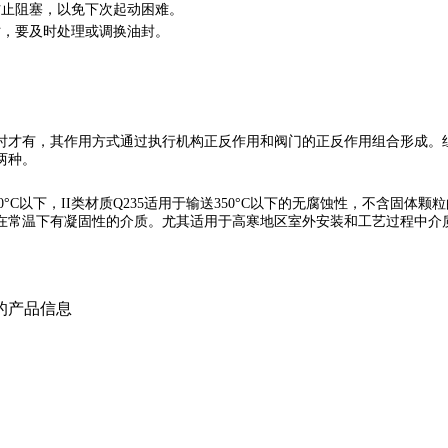
防止阻塞，以免下次起动困难。
时，要及时处理或调换油封。
时才有，其作用方式通过执行机构正反作用和阀门的正反作用组合形成。
两种。
200°C以下，II类材质Q235适用于输送350°C以下的无腐蚀性，不含
温下有凝固性的介质。尤其适用于高寒地区室外安装和工艺过程中介质需要保温
的产品信息