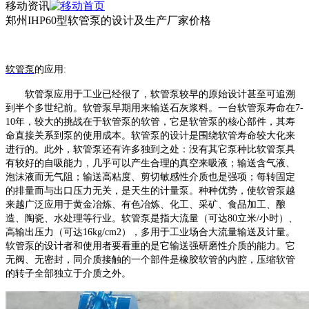
移动资讯
郑州IHP60型软管泵的设计及生产厂家价格
软管泵
的
应用
:
软管泵应用于工业已经很了，软管泵较早的原始设计甚至可追溯
到半个多世纪前。软管泵早期用来输送石灰浆料。一台软管泵寿命在
7-
10年，较大的挑战在于软管泵的软管，它是软管泵的核心部件，其寿
命直接关系到泵的使用成本。软管泵的设计是围绕软管寿命较大化来
进行的。此外，软管泵还有许多独到之处：没有其它泵种比软管泵具
有较好的自吸能力，几乎可以产生合理的真空来吸液；输送含气液、
泡沫液而无气阻；输送高粘度、剪切敏感性介质也是强项；每转固定
的排量而与出口压力无关，是天生的计量泵。种种优势，使软管泵越
来越广泛应用于黄金冶炼、有色冶炼、化工、采矿、食品加工、酿
造、陶瓷、水处理等行业。软管泵是指大流量（可达80立米/小时）、
高输出压力（可达16kg/cm2），多用于工业场合大流量输送及计量。
软管泵的设计者和使用者要看重的是它输送强研磨性介质的能力。它
无阀、无密封，同介质接触的一个部件是橡胶软管的内腔，压缩软管
的转子全部独立于介质之外。