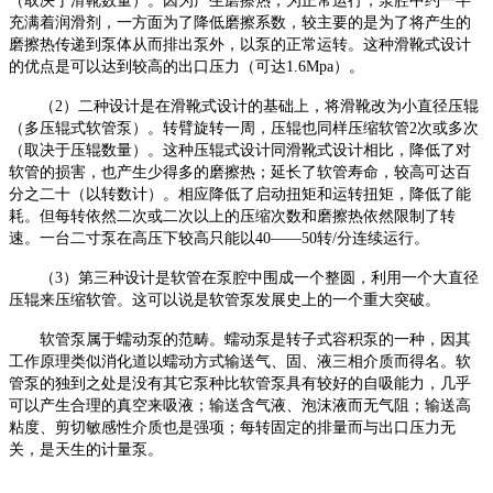
（取决于滑靴数量）。因为产生磨擦热，为正常运行，泵腔中约一半
充满着润滑剂，一方面为了降低磨擦系数，较主要的是为了将产生的
磨擦热传递到泵体从而排出泵外，以泵的正常运转。这种滑靴式设计
的优点是可以达到较高的出口压力（可达1.6Mpa）。
（
2）二种设计是在滑靴式设计的基础上，将滑靴改为小直径压辊
（多压辊式软管泵）。转臂旋转一周，压辊也同样压缩软管2次或多次
（取决于压辊数量）。这种压辊式设计同滑靴式设计相比，降低了对
软管的损害，也产生少得多的磨擦热；延长了软管寿命，较高可达百
分之二十（以转数计）。相应降低了启动扭矩和运转扭矩，降低了能
耗。但每转依然二次或二次以上的压缩次数和磨擦热依然限制了转
速。一台二寸泵在高压下较高只能以40——50转/分连续运行。
（
3）第三种设计是软管在泵腔中围成一个整圆，利用一个大直径
压辊来压缩软管。这可以说是软管泵发展史上的一个重大突破。
软管泵属于蠕动泵的范畴。蠕动泵是转子式容积泵的一种，因其
工作原理类似消化道以蠕动方式输送气、固、液三相介质而得名。软
管泵的独到之处是没有其它泵种比软管泵具有较好的自吸能力，几乎
可以产生合理的真空来吸液；输送含气液、泡沫液而无气阻；输送高
粘度、剪切敏感性介质也是强项；每转固定的排量而与出口压力无
关，是天生的计量泵。