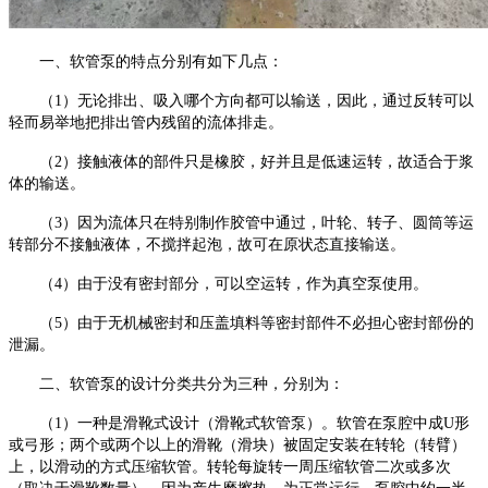
一、软管泵的特点分别有如下几点：
（
1）无论排出、吸入哪个方向都可以输送，因此，通过反转可以
轻而易举地把排出管内残留的流体排走。
（
2）接触液体的部件只是橡胶，好并且是低速运转，故适合于浆
体的输送。
（
3）因为流体只在特别制作胶管中通过，叶轮、转子、圆筒等运
转部分不接触液体，不搅拌起泡，故可在原状态直接输送。
（
4）由于没有密封部分，可以空运转，作为真空泵使用。
（
5）由于无机械密封和压盖填料等密封部件不必担心密封部份的
泄漏。
二、软管泵的设计分类共分为三种，分别为：
（
1）一种是滑靴式设计（滑靴式软管泵）。软管在泵腔中成U形
或弓形；两个或两个以上的滑靴（滑块）被固定安装在转轮（转臂）
上，以滑动的方式压缩软管。转轮每旋转一周压缩软管二次或多次