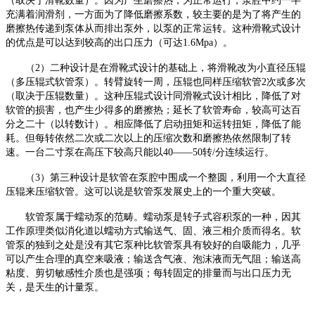
（取决于滑靴数量）。因为产生磨擦热，为正常运行，泵腔中约一半
充满着润滑剂，一方面为了降低磨擦系数，较主要的是为了将产生的
磨擦热传递到泵体从而排出泵外，以泵的正常运转。这种滑靴式设计
的优点是可以达到较高的出口压力（可达1.6Mpa）。
（
2）二种设计是在滑靴式设计的基础上，将滑靴改为小直径压辊
（多压辊式软管泵）。转臂旋转一周，压辊也同样压缩软管2次或多次
（取决于压辊数量）。这种压辊式设计同滑靴式设计相比，降低了对
软管的损害，也产生少得多的磨擦热；延长了软管寿命，较高可达百
分之二十（以转数计）。相应降低了启动扭矩和运转扭矩，降低了能
耗。但每转依然二次或二次以上的压缩次数和磨擦热依然限制了转
速。一台二寸泵在高压下较高只能以40——50转/分连续运行。
（
3）第三种设计是软管在泵腔中围成一个整圆，利用一个大直径
压辊来压缩软管。这可以说是软管泵发展史上的一个重大突破。
软管泵属于蠕动泵的范畴。蠕动泵是转子式容积泵的一种，因其
工作原理类似消化道以蠕动方式输送气、固、液三相介质而得名。软
管泵的独到之处是没有其它泵种比软管泵具有较好的自吸能力，几乎
可以产生合理的真空来吸液；输送含气液、泡沫液而无气阻；输送高
粘度、剪切敏感性介质也是强项；每转固定的排量而与出口压力无
关，是天生的计量泵。