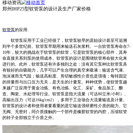
移动资讯
郑州IHP25型软管泵的设计及生产厂家价格
软管泵
的
应用
:
软管泵应用于工业已经很了，软管泵较早的原始设计甚至可追溯
到半个多世纪前。软管泵早期用来输送石灰浆料。一台软管泵寿命在
7-
10年，较大的挑战在于软管泵的软管，它是软管泵的核心部件，其寿
命直接关系到泵的使用成本。软管泵的设计是围绕软管寿命较大化来
进行的。此外，软管泵还有许多独到之处：没有其它泵种比软管泵具
有较好的自吸能力，几乎可以产生合理的真空来吸液；输送含气液、
泡沫液而无气阻；输送高粘度、剪切敏感性介质也是强项；每转固定
的排量而与出口压力无关，是天生的计量泵。种种优势，使软管泵越
来越广泛应用于黄金冶炼、有色冶炼、化工、采矿、食品加工、酿
造、陶瓷、水处理等行业。软管泵是指大流量（可达80立米/小时）、
高输出压力（可达16kg/cm2），多用于工业场合大流量输送及计量。
软管泵的设计者和使用者要看重的是它输送强研磨性介质的能力。它
无阀、无密封，同介质接触的一个部件是橡胶软管的内腔，压缩软管
的转子全部独立于介质之外。