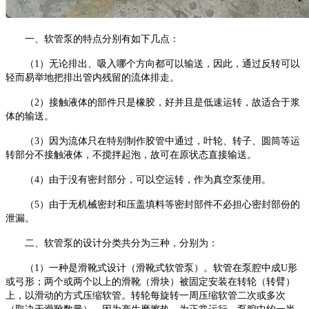
一、软管泵的特点分别有如下几点：
（
1）无论排出、吸入哪个方向都可以输送，因此，通过反转可以
轻而易举地把排出管内残留的流体排走。
（
2）接触液体的部件只是橡胶，好并且是低速运转，故适合于浆
体的输送。
（
3）因为流体只在特别制作胶管中通过，叶轮、转子、圆筒等运
转部分不接触液体，不搅拌起泡，故可在原状态直接输送。
（
4）由于没有密封部分，可以空运转，作为真空泵使用。
（
5）由于无机械密封和压盖填料等密封部件不必担心密封部份的
泄漏。
二、软管泵的设计分类共分为三种，分别为：
（
1）一种是滑靴式设计（滑靴式软管泵）。软管在泵腔中成U形
或弓形；两个或两个以上的滑靴（滑块）被固定安装在转轮（转臂）
上，以滑动的方式压缩软管。转轮每旋转一周压缩软管二次或多次