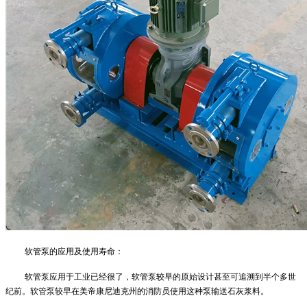
软管泵
的
应用
及使用寿命
：
软管泵
应用于工业已经很了，
软管泵
较早的原始设计甚至可追溯到半个多世
纪前。
软管泵
较早在美帝康尼迪克州的消防员使用这种泵输送石灰浆料。