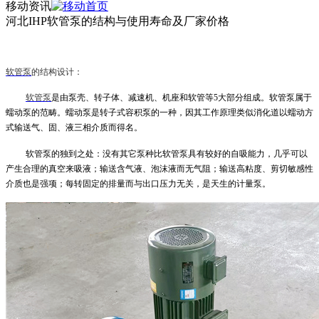
移动资讯
河北IHP软管泵的结构与使用寿命及厂家价格
软管泵
的结构设计：
软管泵
是由泵壳、转子体、减速机、机座和软管等
5大部分组成。
软管泵
属于
蠕动泵的范畴。蠕动泵是转子式容积泵的一种，因其工作原理类似消化道以蠕动方
式输送气、固、液三相介质而得名。
软管泵
的独到之处：没有其它泵种比
软管泵
具有较好的自吸能力，几乎可以
产生合理的真空来吸液；输送含气液、泡沫液而无气阻；输送高粘度、剪切敏感性
介质也是强项；每转固定的排量而与出口压力无关，是天生的计量泵。