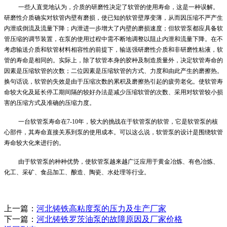
一些人直觉地认为，介质的研磨性决定了软管的使用寿命，这是一种误解。
研磨性介质确实对软管内壁有磨损，使已知的软管壁厚变薄，从而因压缩不严产生
内泄或倒流及流量下降；内泄进一步增大了内壁的磨损速度；但
软管泵
都应具备软
管压缩的调节装置，在泵的使用过程中需不断地调整以阻止内泄和流量下降。在不
考虑输送介质和软管材料相容性的前提下，输送强研磨性介质和非研磨性粘液，软
管的寿命是相同的。实际上，除了软管本身的胶种及制造质量外，决定软管寿命的
因素是压缩软管的次数；二位因素是压缩软管的方式、力度和由此产生的磨擦热。
换句话说，软管的失效是由于压缩次数的累积及磨擦热引起的疲劳老化。使软管寿
命较大化及延长停工期间隔的较好办法是减少压缩软管的次数、采用对软管较小损
害的压缩方式及准确的压缩力度。
一台
软管泵
寿命在
7-10年，较大的挑战在于
软管泵
的软管，它是
软管泵
的核
心部件，其寿命直接关系到泵的使用成本。可以这么说，
软管泵
的设计是围绕软管
寿命较大化来进行的。
由于
软管泵
的种种优势，使
软管泵
越来越广泛应用于黄金冶炼、有色冶炼、
化工、采矿、食品加工、酿造、陶瓷、水处理等行业。
上一篇：
河北铸铁高粘度泵的压力及生产厂家
下一篇：
河北铸铁罗茨油泵的故障原因及厂家价格