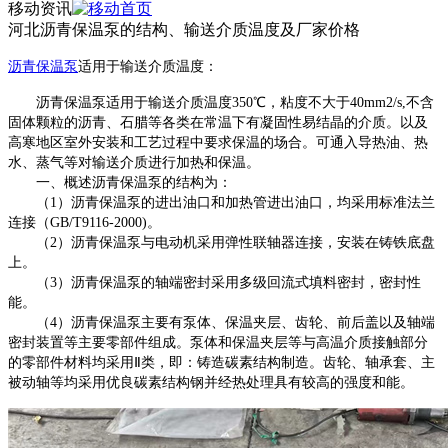
移动资讯
河北沥青保温泵的结构、输送介质温度及厂家价格
沥青保温泵
适用于输送介质温度
：
沥青保温泵适用于输送介质温度
350℃，粘度不大于40mm2/s,不含
固体颗粒的沥青、石腊等各类在常温下有凝固性易结晶的介质。以及
高寒地区室外安装和工艺过程中要求保温的场合。可通入导热油、热
水、蒸气等对输送介质进行加热和保温。
一、概述沥青保温泵的结构为：
（
1）沥青保温泵的进出油口和加热管进出油口，均采用标准法兰
连接（GB/T9116-2000)。
（
2）沥青保温泵与电动机采用弹性联轴器连接，安装在铸铁底盘
上。
（
3）沥青保温泵的轴端密封采用多级回流式填料密封，密封性
能。
（
4）沥青保温泵主要有泵体、保温夹层、齿轮、前后盖以及轴端
密封装置等主要零部件组成。泵体和保温夹层等与高温介质接触部分
的零部件材料均采用Ⅱ类，即：铸造碳素结构制造。齿轮、轴承套、主
被动轴等均采用优良碳素结构钢并经热处理具有较高的强度和能。