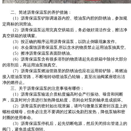
二、简述沥青保温泵的养护措施：
（
1）沥青保温泵铲除调速器内腔、喷油泵内腔的防锈油，参加规
定商标的润滑油。
（
2）沥青保温泵运用完真空烘箱后，务必做好清洁作业，擦洁净
真空烘箱的玻璃窗。
（
3）按正确的顺序运用沥青保温泵，以防止倒吸现象发作。
（
4）水会腐蚀沥青保温泵,所以含水的物质禁止运用油泵抽真空。
（
5）擦净沥青保温泵表面防锈油。
（
6）沥青保温泵含有很多溶剂的物质请起先在烘箱中除掉大部分
的溶剂后，再运用油泵抽真空。
（
7）沥青保温泵燃油管路里的防锈油也应在运用前铲除，将燃油
接入喷油泵管路，不断地转动喷油泵凸轮轴，直至出油阀紧座喷出洁
净的燃停止。
三、关于沥青保温泵的注意事项有哪些：
（
1）沥青保温泵输送介质粘度偏高时会产行振动、噪音和间断
声，应及时对介质进行加热降低粘度，否则会对泵的轴承造成损坏。
（
2）沥青温泵的密封如出现泄漏，请均匀微量压紧密封压盖上的
螺栓或螺母，但务必注意不要调的过紧以免剧烈发热，降低泵轴和密
封圈的使用奉命。
（
3）沥青保温泵停机后，起先切断电源，然后关闭排出管道上的
阀门，避免造成泵倒转。