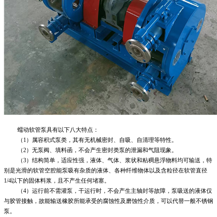
蠕动软管泵
具有以下八大特点：
（
1）属容积式泵类，其有无机械密封、自吸、自清理等特性。
（
2）无泵阀、填料函，不会产生密封类泵的泄漏和气阻现象。
（
3）结构简单，适应性强，液体、气体、浆状和粘稠悬浮物料均可输送，特
别是光滑的软管空腔能泵吸有杂质的液体、各种纤维物体以及含粒径在软管直径
1/4以下的固体料浆，且不产生任何堵塞。
（
4）运行前不需灌泵，干运行时，不会产生主轴封等故障，泵吸送的液体仅
与胶管接触，故能输送橡胶所能承受的腐蚀性及磨蚀性介质，可以代替一般不锈钢
泵。