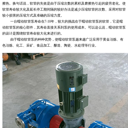
擦热。换句话说，软管的失效是由于压缩次数的累积及磨擦热引起的疲劳老化。使
软管寿命较大化及延长停工期间隔的较好办法是减少压缩软管的次数、采用对软管
较小损害的压缩方式及准确的压缩力度。
一台
蠕动软管泵
寿命在
7-10年，较大的挑战在于
蠕动软管泵
的软管，它是
蠕
动软管泵
的核心部件，其寿命直接关系到泵的使用成本。可以这么说，
蠕动软管泵
的设计是围绕软管寿命较大化来进行的。
由于
蠕动软管泵
的种种优势，使
蠕动软管泵
越来越广泛应用于黄金冶炼、有
色冶炼、化工、采矿、食品加工、酿造、陶瓷、水处理等行业。