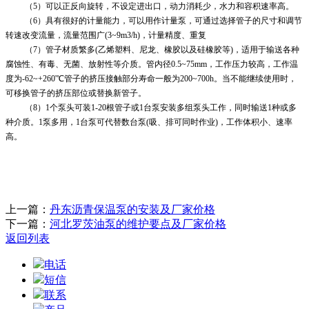
（
5）可以正反向旋转，不设定进出口，动力消耗少，水力和容积速率高。
（
6）具有很好的计量能力，可以用作计量泵，可通过选择管子的尺寸和调节
转速改变流量，流量范围广(3~9m3/h)，计量精度、重复
（
7）管子材质繁多(乙烯塑料、尼龙、橡胶以及硅橡胶等)，适用于输送各种
腐蚀性、有毒、无菌、放射性等介质。管内径0.5~75mm，工作压力较高，工作温
度为-62~+260'℃管子的挤压接触部分寿命一般为200~700h。当不能继续使用时，
可移换管子的挤压部位或替换新管子。
（
8）1个泵头可装1-20根管子或1台泵安装多组泵头工作，同时输送1种或多
种介质。1泵多用，1台泵可代替数台泵(吸、排可同时作业)，工作体积小、速率
高。
上一篇：
丹东沥青保温泵的安装及厂家价格
下一篇：
河北罗茨油泵的维护要点及厂家价格
返回列表
电话
短信
联系