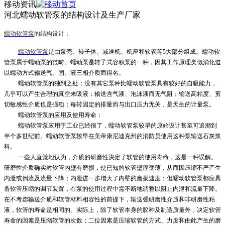
移动资讯
河北蠕动软管泵的结构设计及生产厂家
蠕动软管泵
的结构设计：
蠕动软管泵
是由泵壳、转子体、减速机、机座和软管等
5大部分组成。
蠕动软
管泵
属于蠕动泵的范畴。蠕动泵是转子式容积泵的一种，因其工作原理类似消化道
以蠕动方式输送气、固、液三相介质而得名。
蠕动软管泵
的独到之处：没有其它泵种比
蠕动软管泵
具有较好的自吸能力，
几乎可以产生合理的真空来吸液；输送含气液、泡沫液而无气阻；输送高粘度、剪
切敏感性介质也是强项；每转固定的排量而与出口压力无关，是天生的计量泵。
蠕动软管泵
的
应用
及使用寿命
：
蠕动软管泵
应用于工业已经很了，
蠕动软管泵
较早的原始设计甚至可追溯到
半个多世纪前。
蠕动软管泵
较早在美帝康尼迪克州的消防员使用这种泵输送石灰浆
料。
一些人直觉地认为，介质的研磨性决定了软管的使用寿命，这是一种误解。
研磨性介质确实对软管内壁有磨损，使已知的软管壁厚变薄，从而因压缩不严产生
内泄或倒流及流量下降；内泄进一步增大了内壁的磨损速度；但
蠕动软管泵
都应具
备软管压缩的调节装置，在泵的使用过程中需不断地调整以阻止内泄和流量下降。
在不考虑输送介质和软管材料相容性的前提下，输送强研磨性介质和非研磨性粘
液，软管的寿命是相同的。实际上，除了软管本身的胶种及制造质量外，决定软管
寿命的因素是压缩软管的次数；二位因素是压缩软管的方式、力度和由此产生的磨