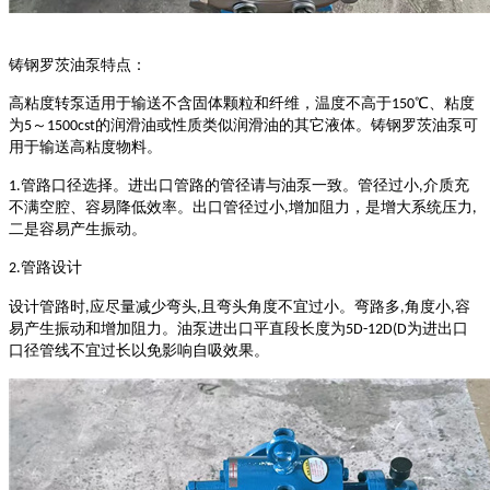
铸钢罗茨油泵
特点：
高粘度转
泵适用于输送不含固体颗粒和纤维，温度不高于
℃、粘度
150
为
～
的润滑油或性质类似润滑油的其它液体。
铸钢罗茨油泵
可
5
1500cst
用于输送高粘度物料。
管路口径选择。进出口管路的管径请与油泵一致。管径过小
介质充
1.
,
不满空腔、容易降低效率。出口管径过小
增加阻力，是增大系统压力
,
,
二是容易产生振动。
管路设计
2.
设计管路时
应尽量减少弯头
且弯头角度不宜过小。弯路多
角度小
容
,
,
,
,
易产生振动和增加阻力。油泵进出口平直段长度为
为进出口
5D-12D(D
口径管线不宜过长以免影响自吸效果。