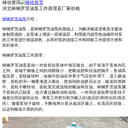
移动资讯
河北铸钢罗茨油泵工作原理及厂家价格
铸钢罗茨油泵
介绍：
铸钢罗茨油泵
，是
铸钢罗茨油泵
的基础上，为解决输送沥青及冷凝油
改制而成的，在泵体上增设一层保温层，利用蒸汽或导热油循环对泵
的工作室进行保温加热，从而对泵的连续工作和间歇工作提供方便和
良好条件。
铸钢罗茨油泵
工作原理：
铸钢罗茨油泵
是由一对齿轮在泵体中相互啮合，由于齿顶于泵体内孔
之间、齿端于侧板之间的间隙很小，把吸油腔和压油腔隔开，形成高
低压腔，齿轮旋转时，油箱中的油在外界大气压的作用下，进入吸油
腔，齿轮的另一侧逐渐进入啮合，把齿间的油挤压出去，输送到管路
中。齿轮不断转动，齿轮泵完成连续的吸油和压油。
铸钢罗茨油泵
属
于容积式凸轮泵，动力通过轴传动给齿轮。一对同步齿轮带动泵转子
做差位同步旋转运动，将泵工作腔分割为吸入区
低压区
和排出区
高压
(
)
(
区
。随着泵转子旋转，不断地将介质从低压区吸入，在高压区排除，
)
以达到输送介质的目的。