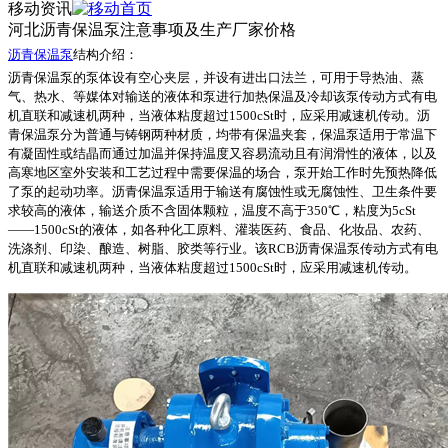
移动资讯
河北沥青保温泵注意事项及生产厂家价格
沥青保温泵
结构介绍：
沥青保温泵的泵体设有空心夹层，并设有进出口法兰，可用于导热油、蒸
气、热水、等媒体对输送的液体和泵进行加热保温及冷却该泵传动方式有电
机直联和减速机两种，当液体粘度超过
1500cSt时，应采用减速机传动。沥
青保温泵分为普通与铸钢两种材质，均带有保温夹套，保温泵适用于常温下
有凝固性或结晶而通过加温并保持温度又容易流动且有润滑性的液体，以及
高寒地区室外安装和工艺过程中需要保温的场合，泵开始工作时先预热降低
了泵的起动功率。沥青保温泵适用于输送有腐蚀性或无腐蚀性、卫生条件要
求较高的液体，输送介质不含固体颗粒，温度不高于350℃，粘度为5cSt
——1500cSt的液体，如各种化工原料、灌装医药、食品、化妆品、农药、
洗涤剂、印染、酿造、树脂、胶类等行业。该RCB沥青保温泵传动方式有电
机直联和减速机两种，当液体粘度超过1500cSt时，应采用减速机传动。