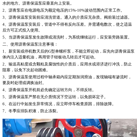
水的地方。沥青保温泵应垂直向上安装。
2、沥青泵应在电源电压为额定电压的15%-10%波动范围内正常工作。
3、沥青保温泵安装前应清洗管道。通入的介质应无杂质。阀前装过滤器。
4、沥青保温泵安装后，管道中不得有反向压差。并需通电数次，使之适温
后方可正式投入使用。
5、当沥青保温泵发生故障或清洗时，为系统继续运行，应安装旁路装置。
二、使用沥青保温泵注意事项：
1、新安装或停机数天后的G型单螺杆泵，不能立即起动，应先向沥青保温泵
体内注入适量机油，再用管子钳板动几转后才可起动。
2、输送高粘度或含颗粒及腐蚀性的介质后，应用水或溶济进行冲洗，防止
阻塞，以免下次起动困难。
3、沥青保温泵使用过程中轴承箱内应定期加润滑油，发现轴端有渗流时，
要及时处理或调换油封。
4、沥青保温泵开机前必先确定运转方向，不得反转。
5、沥青保温泵严禁在无介质情况下空运转，以免损坏定子。
6、在运行中如发生异常情况，应立即停车检查原因，排除故障。
7、冬季应排队积液，防止冻裂。