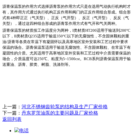
沥青保温泵的作用方式选择沥青泵的作用方式只是在选用气动执行机构时才
有，其作用方式通过执行机构正反作用和阀门的正反作用组合形成。组合形
式有
4种即正正（气关型）、正反（气开型）、反正（气开型）、反反（气
关型），通过这四种组合形成的沥青泵作用方式有气开和气关两种。
沥青保温泵的材质按工作温度分为两种，
I类材质HT200适用于输送到200°C
以下，II类材质Q235适用于输送350°C以下的无腐蚀性，不含固体颗粒的重
油/沥青等各类在常温下有凝固怀以及高寒地区室外安装和工艺过程中要求
保温的场合。沥青保温泵适用于输送无腐蚀性、不含固体颗粒、在常温下有
凝固性的介质。尤其适用于高寒地区室外安装和工艺过程中介质需要保温的
场合，介质温度可达250℃、粘度为5~1500cst。RCB系列沥青保温泵用于输
送重油、沥青、胶类、树脂、洗涤剂等。
上一篇：
河北不锈钢齿轮泵的结构及生产厂家价格
下一篇：
丹东罗茨油泵的主要问题及厂家价格
返回列表
电话