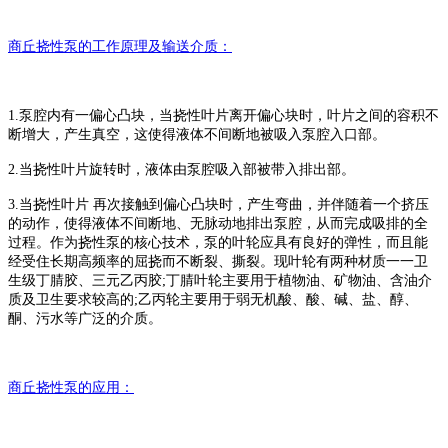
商丘挠性
泵的工作原理及输送介质：
1.泵腔内有一偏心凸块，当挠性叶片离开偏心块时，叶片之间的容积不
断增大，产生真空，这使得液体不间断地被吸入泵腔入口部。
2.当挠性叶片旋转时，液体由泵腔吸入部被带入排出部。
3.当挠性叶片 再次接触到偏心凸块时，产生弯曲，并伴随着一个挤压
的动作，使得液体不间断地、无脉动地排出泵腔，从而完成吸排的全
过程。作为挠性泵的核心技术，泵的叶轮应具有良好的弹性，而且能
经受住长期高频率的屈挠而不断裂、撕裂。现叶轮有两种材质一一卫
生级丁腈胶、三元乙丙胶;丁腈叶轮主要用于植物油、矿物油、含油介
质及卫生要求较高的;乙丙轮主要用于弱无机酸、酸、碱、盐、醇、
酮、污水等广泛的介质。
商丘挠性
泵的应用：