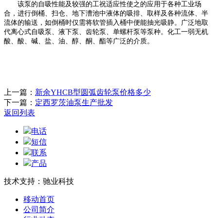
该泵的自吸性能及较强的工祝适应性使之的应用于各种工业场
合，进行倒桶、扫仓、地下漕池中液体的吸排、取样及各种流体、半
流体的输送，如倒桶时仅需将软管插入桶中便能抽光吸静。广泛地取
代离心式自吸泵、液下泵、齿轮泵、单螺杆泵等泵种。化工一弱无机
酸、酸、碱、盐、油、醇、酮、酯等广泛的介质。
上一篇：
新余YHCB型圆弧齿轮泵价格多少
下一篇：
定西罗茨油泵生产批发
返回列表
电话
短信
联系
产品
技术支持：驰业科技
移动首页
公司简介