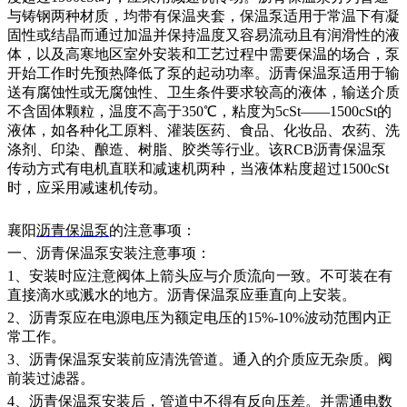
与铸钢两种材质，均带有保温夹套，保温泵适用于常温下有凝
固性或结晶而通过加温并保持温度又容易流动且有润滑性的液
体，以及高寒地区室外安装和工艺过程中需要保温的场合，泵
开始工作时先预热降低了泵的起动功率。沥青保温泵适用于输
送有腐蚀性或无腐蚀性、卫生条件要求较高的液体，输送介质
不含固体颗粒，温度不高于350℃，粘度为5cSt——1500cSt的
液体，如各种化工原料、灌装医药、食品、化妆品、农药、洗
涤剂、印染、酿造、树脂、胶类等行业。该RCB沥青保温泵
传动方式有电机直联和减速机两种，当液体粘度超过1500cSt
时，应采用减速机传动。
襄阳
沥青保温泵
的
注意
事项：
一、沥青保温泵安装注意事项：
1、安装时应注意阀体上箭头应与介质流向一致。不可装在有
直接滴水或溅水的地方。沥青保温泵应垂直向上安装。
2、沥青泵应在电源电压为额定电压的15%-10%波动范围内正
常工作。
3、沥青保温泵安装前应清洗管道。通入的介质应无杂质。阀
前装过滤器。
4、沥青保温泵安装后，管道中不得有反向压差。并需通电数