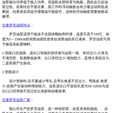
油泵输出功率低于输入功率。其损耗全部转变为热能，因此会引起油
泵过热。若将结合平面压紧，因工作时浮动轴套会有少量运动而造成
磨损，结果使农具提升缓慢或不能提升，这样的浮动轴套需要较换或
修理。
甘肃罗茨油泵
特点
：
罗茨油泵
适用于输送不含固体颗粒和纤维，温度不高于
℃、粘
150
度为
～
的润滑油或性质类似润滑油的其它液体。
罗茨油泵
可用
5
1500cst
于输送高粘度物料。
管路口径选择。进出口管路的管径请与油泵一致。管径过小
介质充
1.
,
不满空腔、容易降低效率。出口管径过小
增加阻力，是增大系统压力
,
,
二是容易产生振动。
管路设计
2.
设计管路时
应尽量减少弯头
且弯头角度不宜过小。弯路多
角度
,
,
,
小
容易产生振动和增加阻力。油泵进出口平直段长度为
为进
,
5D-12D(D
出口口径管线不宜过长以免影响自吸效果。
甘肃罗茨油泵
厂家
：
我公司生产的
罗茨油泵
，是一种容积泵，此泵具有耗能低、、自