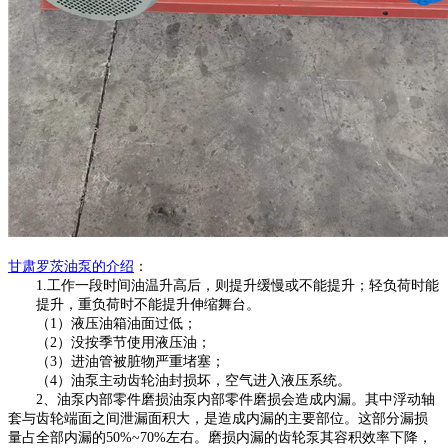
甘肃罗茨油泵
的介绍
：
1.
工作一段时间油温升高后，则提升缓慢或不能提升；轻负荷时能
提升，重负荷时不能提升伸缩舞台。
（
1）液压油箱油面过低；
（
2）没按季节使用液压油；
（
3）进油管被脏物严重堵塞；
（
4）油泵主动齿轮油封损坏，空气进入液压系统。
2、油泵内部零件磨损油泵内部零件磨损会造成内漏。其中浮动轴
套与齿轮端面之间泄漏面积大，是造成内漏的主要部位。这部分漏损
量占全部内漏的50%~70%左右。磨损内漏的齿轮泵其容积效率下降，