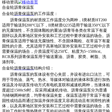
移动资讯
合金轮沥青保温泵
合金轮
沥青保温泵
的
工作温度：
沥青保温泵的材质按工作温度分为两种，
I类材质HT200
适用于输送到200°C以下，II类材质Q235适用于输送350°C以下
的无腐蚀性，不含固体颗粒的重油/沥青等各类在常温下有凝
固怀以及高寒地区室外安装和工艺过程中要求保温的场合。沥
青保温泵适用于输送无腐蚀性、不含固体颗粒、在常温下有凝
固性的介质。尤其适用于高寒地区室外安装和工艺过程中介质
需要保温的场合，介质温度可达250℃、粘度为5~1500cst。
RCB系列沥青保温泵用于输送重油、沥青、胶类、树脂、洗
涤剂等。
合金轮
沥青保温泵
结构介绍：
沥青保温泵的泵体设有空心夹层，并设有进出口法兰，可
用于导热油、蒸气、热水、等媒体对输送的液体和泵进行加热
保温及冷却该泵传动方式有电机直联和减速机两种，当液体粘
度超过
1500cSt时，应采用减速机传动。沥青保温泵分为普通
与铸钢两种材质，均带有保温夹套，保温泵适用于常温下有凝
固性或结晶而通过加温并保持温度又容易流动且有润滑性的液
体，以及高寒地区室外安装和工艺过程中需要保温的场合，泵
开始工作时先预热降低了泵的起动功率。沥青保温泵适用于输