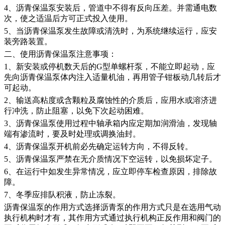
4、沥青保温泵安装后，管道中不得有反向压差。并需通电数
次，使之适温后方可正式投入使用。
5、当沥青保温泵发生故障或清洗时，为系统继续运行，应安
装旁路装置。
二、使用沥青保温泵注意事项：
1、新安装或停机数天后的G型单螺杆泵，不能立即起动，应
先向沥青保温泵体内注入适量机油，再用管子钳板动几转后才
可起动。
2、输送高粘度或含颗粒及腐蚀性的介质后，应用水或溶济进
行冲洗，防止阻塞，以免下次起动困难。
3、沥青保温泵使用过程中轴承箱内应定期加润滑油，发现轴
端有渗流时，要及时处理或调换油封。
4、沥青保温泵开机前必先确定运转方向，不得反转。
5、沥青保温泵严禁在无介质情况下空运转，以免损坏定子。
6、在运行中如发生异常情况，应立即停车检查原因，排除故
障。
7、冬季应排队积液，防止冻裂。
沥青保温泵的作用方式选择沥青泵的作用方式只是在选用气动
执行机构时才有，其作用方式通过执行机构正反作用和阀门的