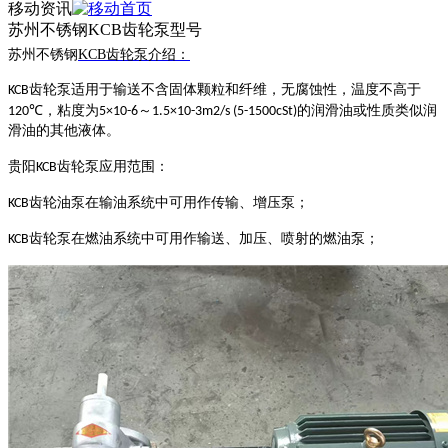
移动资讯
苏州不锈钢KCB齿轮泵型号
苏州不锈钢
KCB齿轮泵介绍：
齿轮泵适用于输送不含固体颗粒和纤维，无腐蚀性，温度不高于
KCB
，粘度为
～
的润滑油或性质类似润
120℃
5×10-6
1.5×10-3m2/s (5-1500cSt)
滑油的其他液体。
贵阳
齿轮泵应用范围
：
KCB
齿轮油泵在输油系统中可用作传输、增压泵；
KCB
齿轮泵在燃油系统中可用作输送、加压、喷射的燃油泵；
KCB