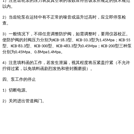
）注意齿轮泵的压力表及真空表的读数应符合该泵所规定的技术规范
1
以内。
）当齿轮泵在运转中有不正常的噪音或温升过高时，应立即停泵检
2
查。
）一般情况下，不得任意调整防护阀，如需调整时，要用仪器校正。
3
使防护阀的封阀压力分别为
型、
型为
；
KCB-18.3
KCB-33.3
1.45Mpa
KCB-55
型、
型、
型、
型为
；
型三种泵
KCB-83.3
KCB-300
KCB-483.3
0.45Mpa
KCB-200
分别为
、
。
0.45Mpa
0.8Mpa1.4Mpa
）注意填料函的工作，若发生泄漏，视其程度将压紧盖拧紧（不允许
4
拧得过紧，以免填料函剧烈发热和密封圈磨损）。
四、泵工作的停止
）切断电源。
1
）关闭进出管道阀门。
2