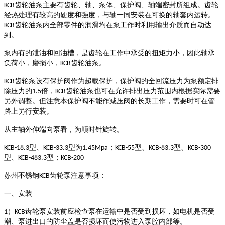
齿轮油泵主要有齿轮、轴、泵体、保护阀、轴端密封所组成。齿轮
KCB
经热处理有较高的硬度和强度，与轴一同安装在可换的轴套内运转。
齿轮油泵内全部零件的润滑均在泵工作时利用输出介质而自动达
KCB
到。
泵内有的泄油和回油槽，是齿轮在工作中承受的扭矩力小，因此轴承
负荷小，磨损小，
齿轮油泵。
KCB
齿轮泵设有保护阀作为超载保护，保护阀的全回流压力为泵额定排
KCB
除压力的
倍，
齿轮油泵也可在允许排出压力范围内根据实际需要
1.5
KCB
另外调整。但注意本保护阀不能作减压阀的长期工作，需要时可在管
路上另行安装。
从主轴外伸端向泵看，为顺时针旋转。
型、
型为
；
型、
型、
KCB-18.3
KCB-33.3
1.45Mpa
KCB-55
KCB-83.3
KCB-300
型、
型；
KCB-483.3
KCB-200
苏州不锈钢
齿轮泵注意事项：
KCB
一、安装
）
齿轮泵安装前应检查泵在运输中是否受到损坏，如电机是否受
1
KCB
潮、泵进出口的防尘盖是否损坏而使污物进入泵腔内部等。