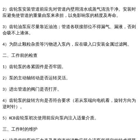
）齿轮泵安装管道前应先对管道内壁用清水或蒸气清洗干净。安装时
2
应避免使管道的重量由泵来承担，以免影响泵的精度及寿命。
）齿轮油泵应尽量靠近油池；管道各联接部位不得漏气、漏液，否则
3
会吸不上液体。
）为防止颗粒杂质等污物进入泵内，应在吸入口安装金属过滤网。
4
二、工作前的检查
）齿轮泵的各紧固件是否牢固。
1
）泵的主动轴转动是否运转灵活。
2
）进出管道的阀门是否打开。
3
）齿轮泵的旋转方向是否符合要求（若从泵端向电机看，旋转方向为
4
逆时针）。
）
齿轮泵初次使用前应向泵内注入适量介质。
5
KCB
三、工作时的维护