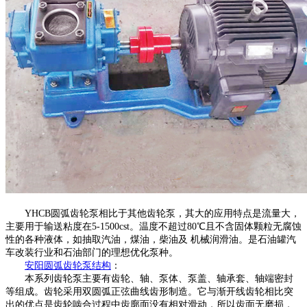
YHCB圆弧齿轮泵相比于其他齿轮泵，其大的应用特点是流量大，
主要用于输送粘度在5-1500cst。温度不超过80℃且不含固体颗粒无腐蚀
性的各种液体，如抽取汽油，煤油，柴油及 机械润滑油。是石油罐汽
车改装行业和石油部门的理想优化泵种。
安阳
圆弧齿轮泵
结构
：
本系列齿轮泵主要有齿轮、轴、泵体、泵盖、轴承套、轴端密封
等组成。齿轮采用双圆弧正弦曲线齿形制造。它与渐开线齿轮相比突
出的优点是齿轮啮合过程中齿廓面没有相对滑动，所以齿面无磨损，