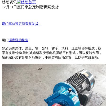
移动资讯
12月31日厦门李总定制沥青泵发货
厦门李总预定沥青泵发货。
厦门
沥青
泵
的构造
：
罗茨沥青泵体、泵盖、轴、齿轮、转子、填料、压盖等部件组成，该
泵有皮带传动
齿轮减速机和变频电机驱动三种形式，可以反转作用，
,
轴两端处装有骨架耐油密封，中间装有回油装置，以防进气或漏油。