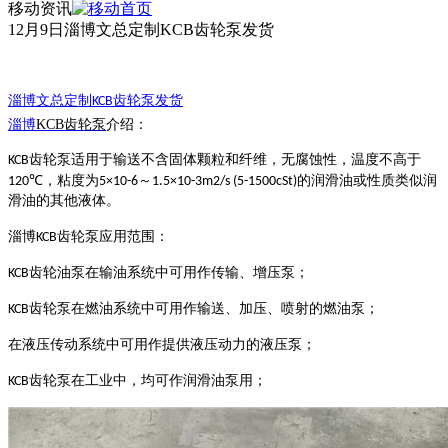
移动资讯
12月9日淄博文总定制KCB齿轮泵发货
淄博文总定制
齿轮泵
发货
KCB
淄博
KCB齿轮泵
介绍：
齿轮泵适用于输送不含固体颗粒和纤维，无腐蚀性，温度不高于
KCB
，粘度为
～
的润滑油或性质类似润
120℃
5×10-6
1.5×10-3m2/s (5-1500cSt)
滑油的其他液体。
淄博
齿轮泵应用范围
：
KCB
齿轮油泵在输油系统中可用作传输、增压泵；
KCB
齿轮泵在燃油系统中可用作输送、加压、喷射的燃油泵；
KCB
在液压传动系统中可用作提供液压动力的液压泵；
齿轮泵在工业中，均可作润滑油泵用；
KCB