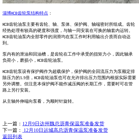
淄博
齿轮泵结构特点
：
KCB
齿轮油泵主要有齿轮、轴、泵体、保护阀、轴端密封所组成。齿轮
KCB
经热处理有较高的硬度和强度，与轴一同安装在可换的轴套内运转。
齿轮油泵内全部零件的润滑均在泵工作时利用输出介质而自动达
KCB
到。
泵内有的泄油和回油槽，是齿轮在工作中承受的扭矩力小，因此轴承
负荷小，磨损小，
齿轮油泵。
KCB
齿轮泵设有保护阀作为超载保护，保护阀的全回流压力为泵额定排
KCB
除压力的
倍，
齿轮油泵也可在允许排出压力范围内根据实际需要
1.5
KCB
另外调整。但注意本保护阀不能作减压阀的长期工作，需要时可在管
路上另行安装。
从主轴外伸端向泵看，为顺时针旋转。
上一篇：
12月9日达州魏总沥青保温泵准备发货
下一篇：
12月10日运城高总沥青保温泵准备发货
返回列表