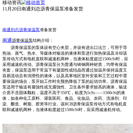
移动资讯
11月20日南通刘总沥青保温泵准备发货
南通刘总沥青保温泵
准备发货
南通
沥青保温泵
结构介绍：
沥青保温泵的泵体设有空心夹层，并设有进出口法兰，可用于导
热油、蒸气、热水、等媒体对输送的液体和泵进行加热保温及冷却该
泵传动方式有电机直联和减速机两种，当液体粘度超过
1500cSt时，应
采用减速机传动。沥青保温泵分为普通与铸钢两种材质，均带有保温
夹套，保温泵适用于常温下有凝固性或结晶而通过加温并保持温度又
容易流动且有润滑性的液体，以及高寒地区室外安装和工艺过程中需
要保温的场合，泵开始工作时先预热降低了泵的起动功率。沥青保温
泵适用于输送有腐蚀性或无腐蚀性、卫生条件要求较高的液体，输送
介质不含固体颗粒，温度不高于350℃，粘度为5cSt——1500cSt的液
体，如各种化工原料、灌装医药、食品、化妆品、农药、洗涤剂、印
染、酿造、树脂、胶类等行业。该RCB沥青保温泵传动方式有电机直
联和减速机两种，当液体粘度超过1500cSt时，应采用减速机传动。