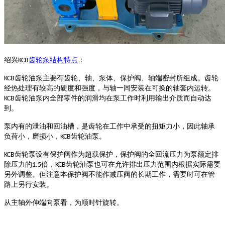
绍兴
齿轮泵结构特点
：
KCB
齿轮油泵主要有齿轮、轴、泵体、保护阀、轴端密封所组成。齿轮
KCB
经热处理有较高的硬度和强度，与轴一同安装在可换的轴套内运转。
齿轮油泵内全部零件的润滑均在泵工作时利用输出介质而自动达
KCB
到。
泵内有的泄油和回油槽，是齿轮在工作中承受的扭矩力小，因此轴承
负荷小，磨损小，
齿轮油泵。
KCB
齿轮泵设有保护阀作为超载保护，保护阀的全回流压力为泵额定排
KCB
除压力的
倍，
齿轮油泵也可在允许排出压力范围内根据实际需要
1.5
KCB
另外调整。但注意本保护阀不能作减压阀的长期工作，需要时可在管
路上另行安装。
从主轴外伸端向泵看，为顺时针旋转。