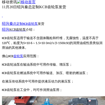
移动资讯
11月20日绍兴秦总定制KCB齿轮泵发货
绍兴秦
总定制
齿轮泵
发货
KCB
绍兴
KCB齿轮泵
介绍：
齿轮泵适用于输送不含固体颗粒和纤维，无腐蚀性，温度不高于
KCB
，粘度为
～
的润滑油或性质类似润
120℃
5×10-6
1.5×10-3m2/s (5-1500cSt)
滑油的其他液体。
佛山
齿轮泵
应用范围
：
KCB
齿轮油泵在输油系统中可用作传输、增压泵；
KCB
齿轮泵在燃油系统中可用作输送、加压、喷射的燃油泵；
KCB
在液压传动系统中可用作提供液压动力的液压泵；
齿轮泵在工业中，均可作润滑油泵用；
KCB