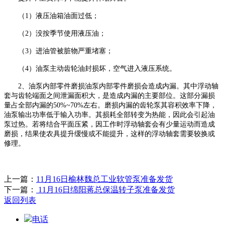
（
1）液压油箱油面过低；
（
2）没按季节使用液压油；
（
3）进油管被脏物严重堵塞；
（
4）油泵主动齿轮油封损坏，空气进入液压系统。
2、油泵内部零件磨损油泵内部零件磨损会造成内漏。其中浮动轴
套与齿轮端面之间泄漏面积大，是造成内漏的主要部位。这部分漏损
量占全部内漏的50%~70%左右。磨损内漏的齿轮泵其容积效率下降，
油泵输出功率低于输入功率。其损耗全部转变为热能，因此会引起油
泵过热。若将结合平面压紧，因工作时浮动轴套会有少量运动而造成
磨损，结果使农具提升缓慢或不能提升，这样的浮动轴套需要较换或
修理。
上一篇：
11月16日榆林魏总工业软管泵准备发货
下一篇：
11月16日绵阳蒋总保温转子泵准备发货
返回列表
电话