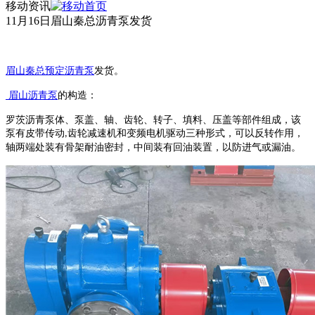
移动资讯
11月16日眉山秦总沥青泵发货
眉山秦总预定沥青泵
发货。
眉山沥青
泵
的构造：
罗茨沥青泵体、泵盖、轴、齿轮、转子、填料、压盖等部件组成，该
泵有皮带传动
齿轮减速机和变频电机驱动三种形式，可以反转作用，
,
轴两端处装有骨架耐油密封，中间装有回油装置，以防进气或漏油。