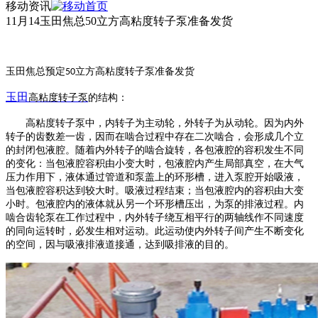
移动资讯
11月14玉田焦总50立方高粘度转子泵准备发货
玉田焦总预定
立方高粘度转子泵准备发货
50
玉田
高粘度
转子泵
的结构：
高粘度转子泵
中，内转子为主动轮，外转子为从动轮。因为内外
转子的齿数差一齿，因而在啮合过程中存在二次啮合，会形成几个立
的封闭包液腔。随着内外转子的啮合旋转，各包液腔的容积发生不同
的变化：当包液腔容积由小变大时，包液腔内产生局部真空，在大气
压力作用下，液体通过管道和泵盖上的环形槽，进入泵腔开始吸液，
当包液腔容积达到较大时。吸液过程结束；当包液腔内的容积由大变
小时。包液腔内的液体就从另一个环形槽压出，为泵的排液过程。内
啮合齿轮泵在工作过程中，内外转子绕互相平行的两轴线作不同速度
的同向运转时，必发生相对运动。此运动使内外转子间产生不断变化
的空间，因与吸液排液道接通，达到吸排液的目的。