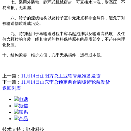
七、采用外装动、静环式机械密封，可直接水冲洗，耐高压，不
易磨损，无泄漏。
八、转子的流线结构以及转子室中无死点和非金属件，避免了对
被输送物质造成污染。
九、特别适用于再输送过程中容易起泡沫以及输送高粘度、及任
何含颗粒的介质，经其输送的物料保持原有的品质部变，不起任何理
化反应。
十、结构紧凑，维护方便，几乎无易损件，运行成本低。
上一篇：
11月14日辽阳方总工业软管泵准备发货
下一篇：
11月14日山东李总预定两台圆弧齿轮泵发货
返回列表
电话
短信
联系
产品
技术支持：驰业科技