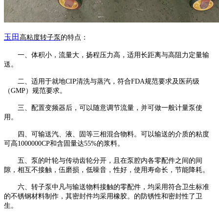
玉田
高粘度转子泵
的特点：
一、体积小，流量大，扬程压力高，适用长距离与高阻力定量输
送。
二、适用于就地
CIP清洗与蒸汽，符合FDA规范要求及医药级
（GMP）规范要求。
三、配置变频器后，可以随意调节流量，并可做一般计量泵使
用。
四、可输送汽、液、固等三相混合物料。可以输送的介质的粘度
可高
1000000CP和含固量达55%的浆料。
五、泵的叶轮与传动齿轮分开，且在泵腔内各零配件之间的间
隙，相互不接触，伍磨损，低噪音，性好，使用寿命长，节能降耗。
六、转子泵中凡与输送物料接触的零配件，均采用符合卫生标准
的不锈钢材料制作，其密封件均采用橡胶。的防锈性和密封性了卫
生。