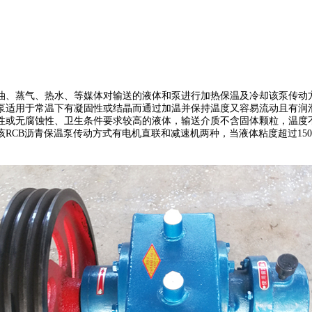
油、蒸气、热水、等媒体对输送的液体和泵进行加热保温及冷却该泵传动
泵适用于常温下有凝固性或结晶而通过加温并保持温度又容易流动且有润
无腐蚀性、卫生条件要求较高的液体，输送介质不含固体颗粒，温度不高于35
CB沥青保温泵传动方式有电机直联和减速机两种，当液体粘度超过1500