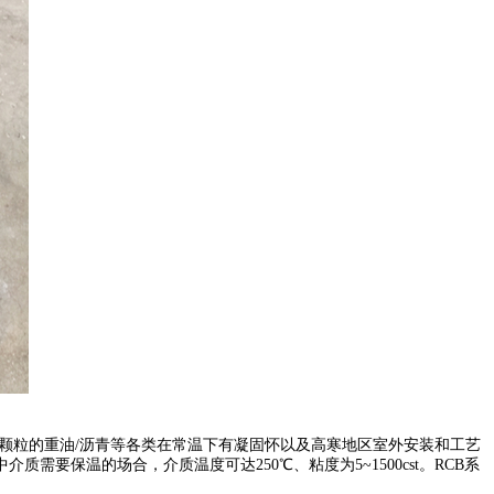
不含固体颗粒的重油/沥青等各类在常温下有凝固怀以及高寒地区室外安装和工艺
保温的场合，介质温度可达250℃、粘度为5~1500cst。RCB系