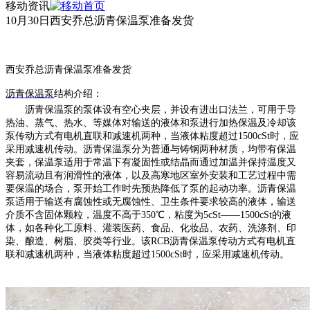
移动资讯
10月30日西安乔总沥青保温泵准备发货
西安乔总沥青保温泵准备发货
沥青保温泵
结构介绍：
沥青保温泵的泵体设有空心夹层，并设有进出口法兰，可用于导
热油、蒸气、热水、等媒体对输送的液体和泵进行加热保温及冷却该
泵传动方式有电机直联和减速机两种，当液体粘度超过
1500cSt时，应
采用减速机传动。沥青保温泵分为普通与铸钢两种材质，均带有保温
夹套，保温泵适用于常温下有凝固性或结晶而通过加温并保持温度又
容易流动且有润滑性的液体，以及高寒地区室外安装和工艺过程中需
要保温的场合，泵开始工作时先预热降低了泵的起动功率。沥青保温
泵适用于输送有腐蚀性或无腐蚀性、卫生条件要求较高的液体，输送
介质不含固体颗粒，温度不高于350℃，粘度为5cSt——1500cSt的液
体，如各种化工原料、灌装医药、食品、化妆品、农药、洗涤剂、印
染、酿造、树脂、胶类等行业。该RCB沥青保温泵传动方式有电机直
联和减速机两种，当液体粘度超过1500cSt时，应采用减速机传动。