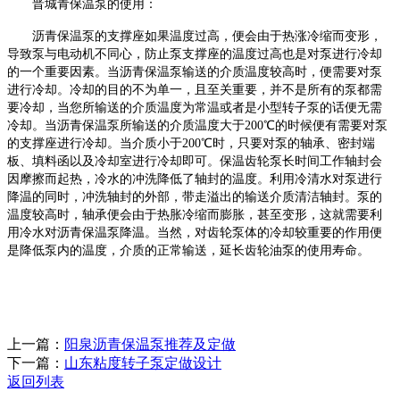
晋城青保温泵的使用：
沥青保温泵的支撑座如果温度过高，便会由于热涨冷缩而变形，
导致泵与电动机不同心，防止泵支撑座的温度过高也是对泵进行冷却
的一个重要因素。当沥青保温泵输送的介质温度较高时，便需要对泵
进行冷却。冷却的目的不为单一，且至关重要，并不是所有的泵都需
要冷却，当您所输送的介质温度为常温或者是小型转子泵的话便无需
冷却。当沥青保温泵所输送的介质温度大于
200℃的时候便有需要对泵
的支撑座进行冷却。当介质小于200℃时，只要对泵的轴承、密封端
板、填料函以及冷却室进行冷却即可。保温齿轮泵长时间工作轴封会
因摩擦而起热，冷水的冲洗降低了轴封的温度。利用冷清水对泵进行
降温的同时，冲洗轴封的外部，带走溢出的输送介质清洁轴封。泵的
温度较高时，轴承便会由于热胀冷缩而膨胀，甚至变形，这就需要利
用冷水对沥青保温泵降温。当然，对齿轮泵体的冷却较重要的作用便
是降低泵内的温度，介质的正常输送，延长齿轮油泵的使用寿命。
上一篇：
阳泉沥青保温泵推荐及定做
下一篇：
山东粘度转子泵定做设计
返回列表