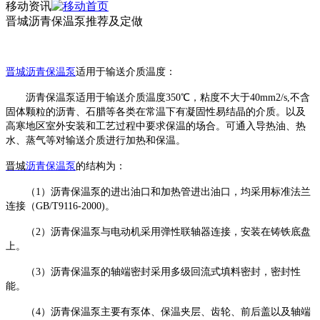
移动资讯
晋城沥青保温泵推荐及定做
晋城
沥青保温泵
适用于输送介质温度
：
沥青保温泵适用于输送介质温度
350℃，粘度不大于40mm2/s,不含
固体颗粒的沥青、石腊等各类在常温下有凝固性易结晶的介质。以及
高寒地区室外安装和工艺过程中要求保温的场合。可通入导热油、热
水、蒸气等对输送介质进行加热和保温。
晋城
沥青保温泵
的结构为：
（
1）沥青保温泵的进出油口和加热管进出油口，均采用标准法兰
连接（GB/T9116-2000)。
（
2）沥青保温泵与电动机采用弹性联轴器连接，安装在铸铁底盘
上。
（
3）沥青保温泵的轴端密封采用多级回流式填料密封，密封性
能。
（
4）沥青保温泵主要有泵体、保温夹层、齿轮、前后盖以及轴端