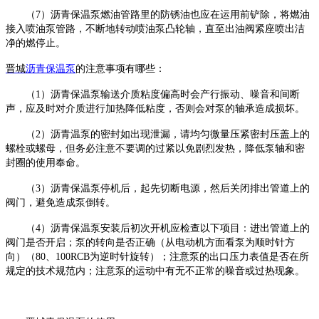
（
7）沥青保温泵燃油管路里的防锈油也应在运用前铲除，将燃油
接入喷油泵管路，不断地转动喷油泵凸轮轴，直至出油阀紧座喷出洁
净的燃停止。
晋城
沥青保温泵
的注意事项有哪些：
（
1）沥青保温泵输送介质粘度偏高时会产行振动、噪音和间断
声，应及时对介质进行加热降低粘度，否则会对泵的轴承造成损坏。
（
2）沥青温泵的密封如出现泄漏，请均匀微量压紧密封压盖上的
螺栓或螺母，但务必注意不要调的过紧以免剧烈发热，降低泵轴和密
封圈的使用奉命。
（
3）沥青保温泵停机后，起先切断电源，然后关闭排出管道上的
阀门，避免造成泵倒转。
（
4）沥青保温泵安装后初次开机应检查以下项目：进出管道上的
阀门是否开启；泵的转向是否正确（从电动机方面看泵为顺时针方
向）（80、100RCB为逆时针旋转）；注意泵的出口压力表值是否在所
规定的技术规范内；注意泵的运动中有无不正常的噪音或过热现象。