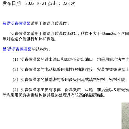
发布日期：2022-10-21 点击：
228 次
吕梁
沥青保温泵
适用于输送介质温度
：
沥青保温泵适用于输送介质温度
350℃，粘度不大于40mm2/
等对输送介质进行加热和保温。
吕梁
沥青保温泵
的结构为：
（
1）沥青保温泵的进出油口和加热管进出油口，均采用标准法兰连接（GB/
（
2）沥青保温泵与电动机采用弹性联轴器连接，安装在铸铁底盘
（
3）沥青保温泵的轴端密封采用多级回流式填料密封，密封性能
（
4）沥青保温泵主要有泵体、保温夹层、齿轮、前后盖以及轴端
等均采用优良碳素结构钢并经热处理具有较高的强度和能。