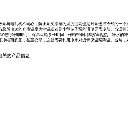
致泵与电动机不同心，防止泵支撑座的温度过高也是对泵进行冷却的一个
当您所输送的介质温度为常温或者是小型转子泵的话便无需冷却。当沥青
冷却室进行冷却即可。保温齿轮泵长时间工作轴封会因摩擦而起热，冷水的
胀冷缩而膨胀，甚至变形，这就需要利用冷水对沥青保温泵降温。当然，
相关的产品信息