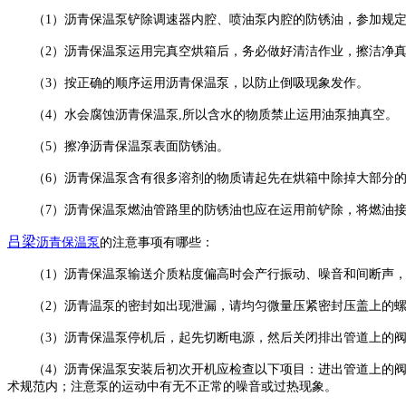
（
1）沥青保温泵铲除调速器内腔、喷油泵内腔的防锈油，参加规
（
2）沥青保温泵运用完真空烘箱后，务必做好清洁作业，擦洁净
（
3）按正确的顺序运用沥青保温泵，以防止倒吸现象发作。
（
4）水会腐蚀沥青保温泵,所以含水的物质禁止运用油泵抽真空。
（
5）擦净沥青保温泵表面防锈油。
（
6）沥青保温泵含有很多溶剂的物质请起先在烘箱中除掉大部分
（
7）沥青保温泵燃油管路里的防锈油也应在运用前铲除，将燃油
吕梁
沥青保温泵
的注意事项有哪些：
（
1）沥青保温泵输送介质粘度偏高时会产行振动、噪音和间断声
（
2）沥青温泵的密封如出现泄漏，请均匀微量压紧密封压盖上的
（
3）沥青保温泵停机后，起先切断电源，然后关闭排出管道上的
（
4）沥青保温泵安装后初次开机应检查以下项目：进出管道上的阀
术规范内；注意泵的运动中有无不正常的噪音或过热现象。