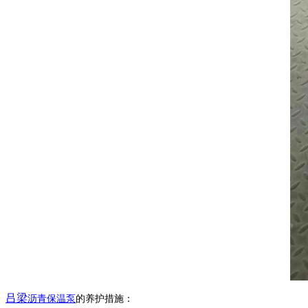
吕梁
沥青保温泵
的养护措施：