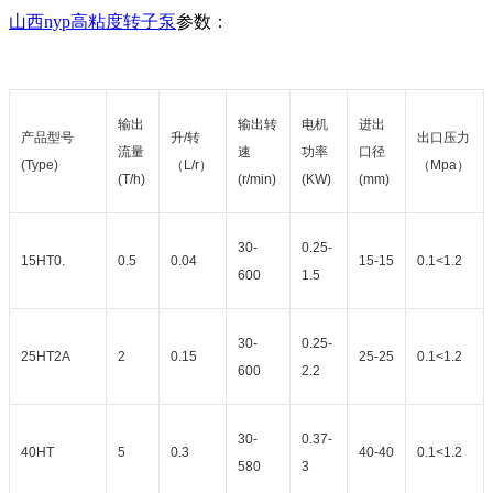
山西
nyp高粘度转子泵
参数：
输出
输出转
电机
进出
产品型号
升
/转
出口压力
流量
速
功率
口径
(Type)
（L/r）
（
Mpa）
(T/h)
(r/min)
(KW)
(mm)
30-
0.25-
15HT0.
0.5
0.04
15-15
0.1<1.2
600
1.5
30-
0.25-
25HT2A
2
0.15
25-25
0.1<1.2
600
2.2
30-
0.37-
40HT
5
0.3
40-40
0.1<1.2
580
3