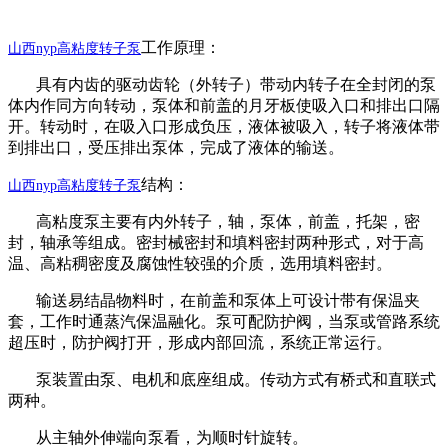
工作原理：
山西
nyp高粘度转子泵
具有内齿的驱动齿轮（外转子）带动内转子在全封闭的泵
体内作同方向转动，泵体和前盖的月牙板使吸入口和排出口隔
开。转动时，在吸入口形成负压，液体被吸入，转子将液体带
到排出口，受压排出泵体，完成了液体的输送。
结构：
山西
nyp高粘度转子泵
高粘度泵主要有内外转子，轴，泵体，前盖，托架，密
封，轴承等组成。密封械密封和填料密封两种形式，对于高
温、高粘稠密度及腐蚀性较强的介质，选用填料密封。
输送易结晶物料时，在前盖和泵体上可设计带有保温夹
套，工作时通蒸汽保温融化。泵可配防护阀，当泵或管路系统
超压时，防护阀打开，形成内部回流，系统正常运行。
泵装置由泵、电机和底座组成。传动方式有桥式和直联式
两种。
从主轴外伸端向泵看，为顺时针旋转。