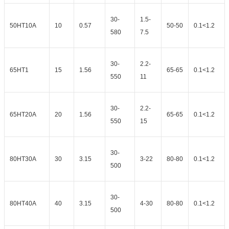
30-
1.5-
50HT10A
10
0.57
50-50
0.1<1.2
580
7.5
30-
2.2-
65HT1
15
1.56
65-65
0.1<1.2
550
11
30-
2.2-
65HT20A
20
1.56
65-65
0.1<1.2
550
15
30-
80HT30A
30
3.15
3-22
80-80
0.1<1.2
500
30-
80HT40A
40
3.15
4-30
80-80
0.1<1.2
500