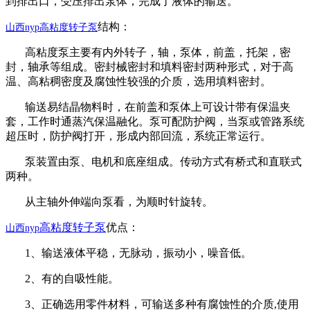
到排出口，受压排出泵体，完成了液体的输送。
结构：
山西
nyp高粘度转子泵
高粘度泵主要有内外转子，轴，泵体，前盖，托架，密
封，轴承等组成。密封械密封和填料密封两种形式，对于高
温、高粘稠密度及腐蚀性较强的介质，选用填料密封。
输送易结晶物料时，在前盖和泵体上可设计带有保温夹
套，工作时通蒸汽保温融化。泵可配防护阀，当泵或管路系统
超压时，防护阀打开，形成内部回流，系统正常运行。
泵装置由泵、电机和底座组成。传动方式有桥式和直联式
两种。
从主轴外伸端向泵看，为顺时针旋转。
高粘度转子泵
优点：
山西
nyp
1、输送液体平稳，无脉动，振动小，噪音低。
2、有的自吸性能。
3、正确选用零件材料，可输送多种有腐蚀性的介质,使用