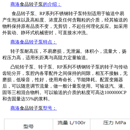
商洛
食品转子泵
的介绍：
食品转子泵、
RP系列不锈钢转子泵特别适用于输送中易
产生泡沫以及高粘度、浓度及任何含颗粒的介质，经其输送的
物料保持原有品质不变，无剪切，不起任何理化反应。如采用
外装动、静环式机械密封，可直接水冲洗。
商洛
食品转子泵
特点：
转子泵耐高压，不易磨损，无泄漏。体积小，流量大，扬
程压力高，适用长距离与高阻力定量输送。
凸轮转子泵、转子泵、
RP系列不锈钢转子泵的转子与传动
齿轮分开，泵腔内各零配件之间保持的间隙，相互不接触，无
磨损，低噪音，性好，使用寿命长，节能降耗。配置变频器
后，可以随意调节流量，做一般计量泵使用。可输送汽、液、
固等三相混合物料。可以输送的介质的粘度可高达1000000CP
和含固量达55%的浆料。
商洛
食品转子泵
型号：