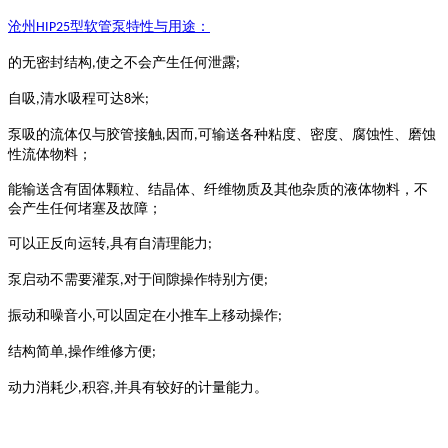
沧州
型
软管泵
特性与用途：
HIP25
的无密封结构
使之不会产生任何泄露
,
;
自吸
清水吸程可达
米
,
8
;
泵吸的流体仅与胶管接触
因而
可输送各种粘度、密度、腐蚀性、磨蚀
,
,
性流体物料；
能输送含有固体颗粒、结晶体、纤维物质及其他杂质的液体物料，不
会产生任何堵塞及故障；
可以正反向运转
具有自清理能力
,
;
泵启动不需要灌泵
对于间隙操作特别方便
,
;
振动和噪音小
可以固定在小推车上移动操作
,
;
结构简单
操作维修方便
,
;
动力消耗少
积容
并具有较好的计量能力。
,
,