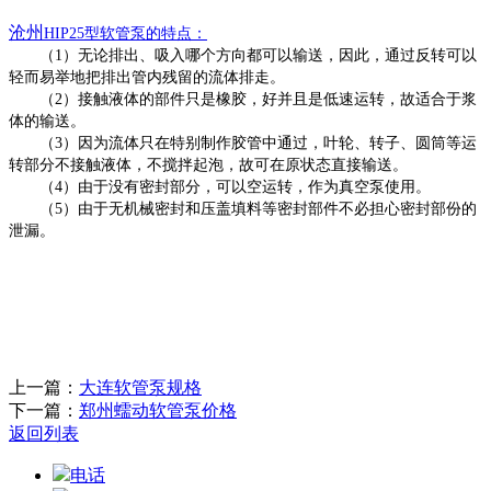
沧州
HIP25型
软管泵
的特点：
（
1）无论排出、吸入哪个方向都可以输送，因此，通过反转可以
轻而易举地把排出管内残留的流体排走。
（
2）接触液体的部件只是橡胶，好并且是低速运转，故适合于浆
体的输送。
（
3）因为流体只在特别制作胶管中通过，叶轮、转子、圆筒等运
转部分不接触液体，不搅拌起泡，故可在原状态直接输送。
（
4）由于没有密封部分，可以空运转，作为真空泵使用。
（
5）由于无机械密封和压盖填料等密封部件不必担心密封部份的
泄漏。
上一篇：
大连软管泵规格
下一篇：
郑州蠕动软管泵价格
返回列表
电话