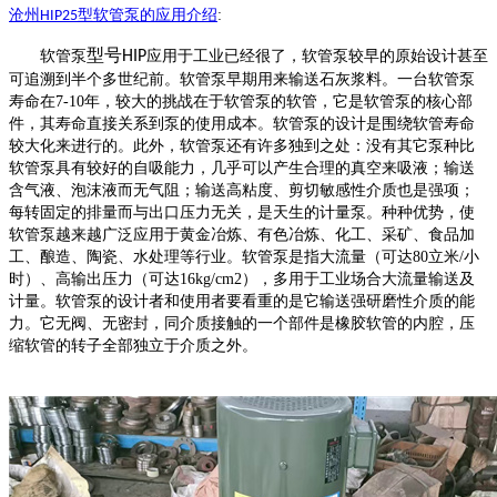
沧州
型
软管泵
的
应
用介绍
:
HIP25
型号
软管泵
HIP
应用于工业已经很了，软管泵较早的原始设计甚至
可追溯到半个多世纪前。软管泵早期用来输送石灰浆料。一台软管泵
寿命在
7-10年，较大的挑战在于软管泵的软管，它是软管泵的核心部
件，其寿命直接关系到泵的使用成本。软管泵的设计是围绕软管寿命
较大化来进行的。此外，软管泵还有许多独到之处：没有其它泵种比
软管泵具有较好的自吸能力，几乎可以产生合理的真空来吸液；输送
含气液、泡沫液而无气阻；输送高粘度、剪切敏感性介质也是强项；
每转固定的排量而与出口压力无关，是天生的计量泵。种种优势，使
软管泵越来越广泛应用于黄金冶炼、有色冶炼、化工、采矿、食品加
工、酿造、陶瓷、水处理等行业。软管泵是指大流量（可达80立米/小
时）、高输出压力（可达16kg/cm2），多用于工业场合大流量输送及
计量。软管泵的设计者和使用者要看重的是它输送强研磨性介质的能
力。它无阀、无密封，同介质接触的一个部件是橡胶软管的内腔，压
缩软管的转子全部独立于介质之外。