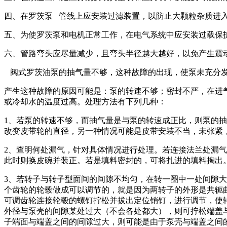
四、在罗茨泵 管线上应安装过滤装置，以防止大颗粒杂质进
五、为使罗茨泵和电机正常工作，在电气系统中应安装过载保
六、管路弯头应尽量减少，且弯头半径越大越好，以免产生震
阀式罗茨油泵的抽气量不够，这种故障的出现，使泵未充分发
产生这种故障的原因可能是：泵的转速不够；密封不严，在进
或冷却水的温度过高。处理方法有下列几种：
1、若泵的转速不够，而抽气量是与泵的转速成正比，则泵的
改变皮带轮的直径，另一种情况可能是皮带安装不当，未张紧
2、查明何处漏气，针对具体情况进行处理。若连接法兰处漏
此时则换皮碗并装正。若是填料密封的，可将扎进的填料掏出
3、若转子与转子型面间的间隙不均匀，在转一圈中一处间隙
个齿轮的轮毂做成可以调节的，就是因为两转子的外形是共轭
可调齿轮连接轮毂的螺钉拧松并拔出定位销钉，进行调节，使
外径与泵壳的间隙某处过大（不会各处都大），则可拧松端盖
子端面与端盖之间的间隙过大，则可能是由于泵壳与端盖之间