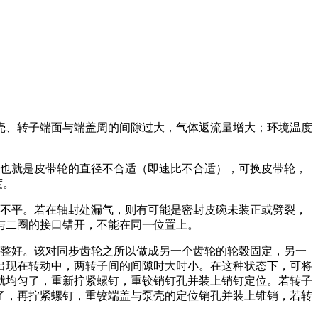
壳、转子端面与端盖周的间隙过大，气体返流量增大；环境温度
，也就是皮带轮的直径不合适（即速比不合适），可换皮带轮，
度。
工不平。若在轴封处漏气，则有可能是密封皮碗未装正或劈裂，
与二圈的接口错开，不能在同一位置上。
调整好。该对同步齿轮之所以做成另一个齿轮的轮毂固定，另一
出现在转动中，两转子间的间隙时大时小。在这种状态下，可将
就均匀了，重新拧紧螺钉，重铰销钉孔并装上销钉定位。若转子
了，再拧紧螺钉，重铰端盖与泵壳的定位销孔并装上锥销，若转