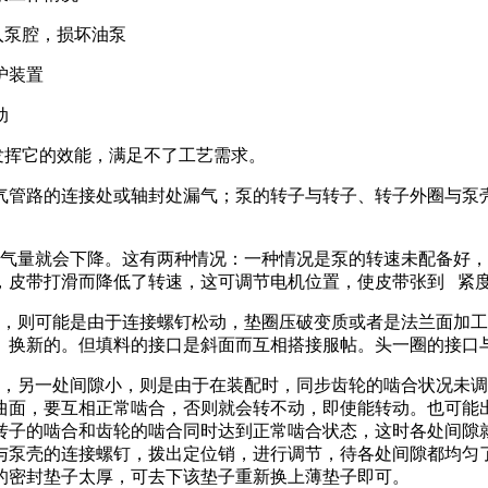
入泵腔，损坏油泵
护装置
动
挥它的效能，满足不了工艺需求。
气管路的连接处或轴封处漏气；泵的转子与转子、转子外圈与泵
抽气量就会下降。这有两种情况：一种情况是泵的转速未配备好
，皮带打滑而降低了转速，这可调节电机位置，使皮带张到 紧
气，则可能是由于连接螺钉松动，垫圈压破变质或者是法兰面加
。换新的。但填料的接口是斜面而互相搭接服帖。头一圈的接口
大，另一处间隙小，则是由于在装配时，同步齿轮的啮合状况未
曲面，要互相正常啮合，否则就会转不动，即使能转动。也可能
转子的啮合和齿轮的啮合同时达到正常啮合状态，这时各处间隙
与泵壳的连接螺钉，拨出定位销，进行调节，待各处间隙都均匀
的密封垫子太厚，可去下该垫子重新换上薄垫子即可。