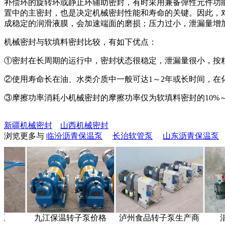
补偿环的旋转环或静止环辅助密封，有时采用兼备弹性元件功
置中的主密封，也是决定机械密封性能和寿命的关键。因此，
成稳定的润滑液膜，会加速端面的磨损；压力过小，泄漏量增
机械密封与软填料密封比较，有如下优点：
①密封在长周期的运行中，密封状态很稳定，泄漏量很小，按粗略
②使用寿命长在油、水类介质中一般可达1～2年或长时间，在
③摩擦功率消耗小机械密封的摩擦功率仅为软填料密封的10%～
新疆机械密封
山西机械密封
浏览更多与
临汾沥青保温泵
长治软管泵
山东沥青保温泵
九江保温转子泵价格
泸州食品转子泵生产商
淄博挠