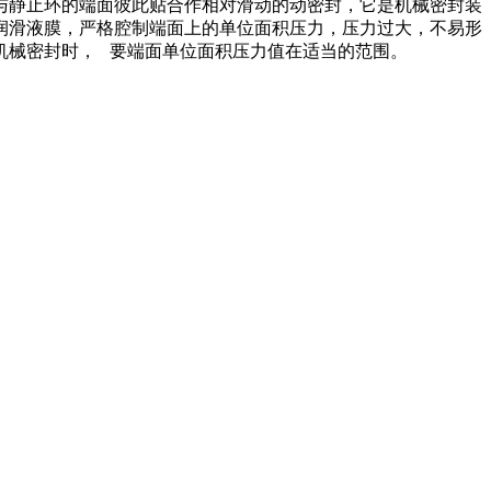
与静止环的端面彼此贴合作相对滑动的动密封，它是机械密封装
润滑液膜，严格腔制端面上的单位面积压力，压力过大，不易形
机械密封时， 要端面单位面积压力值在适当的范围。
洛阳高粘度转子泵
江苏软管泵价格
山西罗茨油