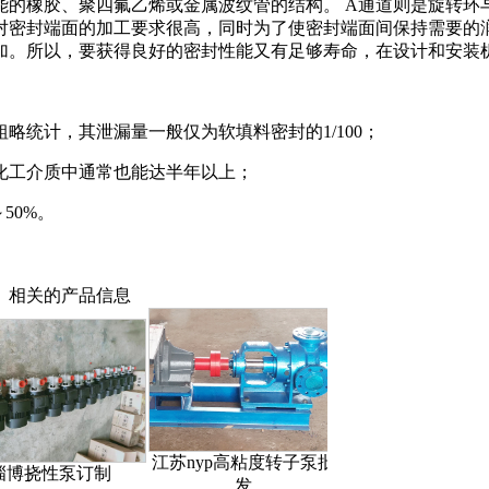
能的橡胶、聚四氟乙烯或金属波纹管的结构。 A通道则是旋转环
对密封端面的加工要求很高，同时为了使密封端面间保持需要的
加。所以，要获得良好的密封性能又有足够寿命，在设计和安装
统计，其泄漏量一般仅为软填料密封的1/100；
化工介质中通常也能达半年以上；
50%。
相关的产品信息
江苏nyp高粘度转子泵批
性泵订制
南京食品转子泵生产
发