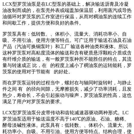
LCX型罗茨油泵是在LC型泵的基础上，解决输送沥青及冷凝
油改制而成的，在泵壳外表或端盖加保温层，利用蒸汽或导热
油循环对罗茨泵的工作室进行保温，从而对稠油泵的连续工作
和间歇工作，提供方便和良好的条件。
罗茨泵具有：低转数、、体积小、流量大、消耗功率小、自
吸、不用引油、使用方便等特点。可广泛用于输送石油及石油
产品（汽油可换铜泵叶）和工厂 输送各种油类和液体。所以
这种罗茨泵对高粘度流体的输送和含有硬质悬浮颗粒介质或含
有纤维介质的输送，有一般罗茨泵种所不能胜任的特点，其流
量与转速成正 比，在 的程度上减小了稠油泵的运转能耗，罗
茨泵的使用对于节能有 的好处。
而在罗茨泵运转的过程当中，螺封在与轴同时旋转时，与静止
件之间 有 的径向间隙，无摩擦损失，减少了功率消耗，且发
热少，寿命长，不会引起振动与噪声，罗茨油泵的性高，这也
满足了用户对罗茨泵的要求。
LCX型罗茨油泵分皮带传动和齿轮减速器驱动两种形式。LC
罗茨油泵适用于输送温度不高于140℃的原油、石油、糖稀、
酵母淡碱性液体。此泵具有：低转数、、体积小、流量大、消
耗功率小、自吸、不用引油、使用方便等特点。结构合理，使