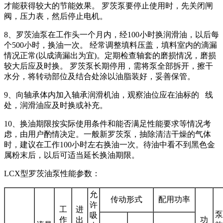
才能获得较大的节能效果。 罗茨泵要停止使用时，先关闭闸
阀，压力表，然后停止电机。
8、罗茨油泵在工作头一个月内，经100小时换润滑油，以后每
个500小时，换油一次。 经常调整填料压盖，填料室内的滴漏
情况正常(以成滴漏出为宜)。定期检查轴套的磨损情况，磨损
较大后应及时换。 罗茨泵长期停用，需将泵全部拆开，擦干
水分，将转动部位及结合处涂以油脂装好，妥善保管。
9、向轴承体内加入轴承润滑机油，观察油位应在油标的 线
处，润滑油应及时换或补充。
10、换油期限按实际使用条件和能否满足性能要求等情况考
虑，由用户酌情决定。一般新罗茨泵，抽除清洁干燥的气体
时，建议在工作100小时左右换油一次。待油中看不到黑色金
属粉末后，以后可适当延长换油期限。
LCX型罗茨油泵性能参数：
允
传动形式
配用功率
许
工
进
泵
吸
作
出
功