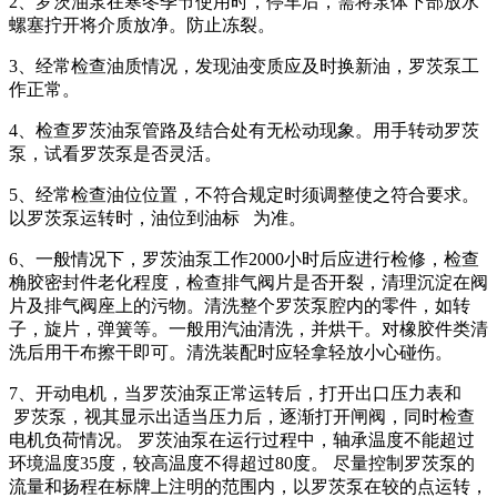
2、罗茨油泵在寒冬季节使用时，停车后，需将泵体下部放水
螺塞拧开将介质放净。防止冻裂。
3、经常检查油质情况，发现油变质应及时换新油，罗茨泵工
作正常。
4、检查罗茨油泵管路及结合处有无松动现象。用手转动罗茨
泵，试看罗茨泵是否灵活。
5、经常检查油位位置，不符合规定时须调整使之符合要求。
以罗茨泵运转时，油位到油标 为准。
6、一般情况下，罗茨油泵工作2000小时后应进行检修，检查
桷胶密封件老化程度，检查排气阀片是否开裂，清理沉淀在阀
片及排气阀座上的污物。清洗整个罗茨泵腔内的零件，如转
子，旋片，弹簧等。一般用汽油清洗，并烘干。对橡胶件类清
洗后用干布擦干即可。清洗装配时应轻拿轻放小心碰伤。
7、开动电机，当罗茨油泵正常运转后，打开出口压力表和
罗茨泵，视其显示出适当压力后，逐渐打开闸阀，同时检查
电机负荷情况。 罗茨油泵在运行过程中，轴承温度不能超过
环境温度35度，较高温度不得超过80度。 尽量控制罗茨泵的
流量和扬程在标牌上注明的范围内，以罗茨泵在较的点运转，