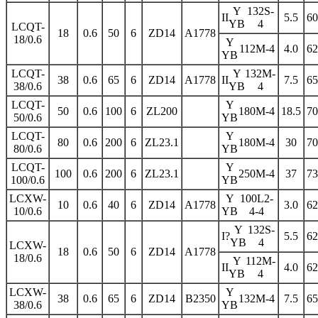
Y
132S-
II
5.5
60
YB
4
LCQT-
18
0.6
50
6
ZD14
A1778
18/0.6
Y
112M-4
4.0
62
YB
LCQT-
Y
132M-
38
0.6
65
6
ZD14
A1778
II
7.5
65
38/0.6
YB
4
LCQT-
Y
50
0.6
100
6
ZL200
180M-4
18.5
70
50/0.6
YB
LCQT-
Y
80
0.6
200
6
ZL23.1
180M-4
30
70
80/0.6
YB
LCQT-
Y
100
0.6
200
6
ZL23.1
250M-4
37
73
100/0.6
YB
LCXW-
Y
100L2-
10
0.6
40
6
ZD14
A1778
3.0
62
10/0.6
YB
4-4
Y
132S-
I?
5.5
62
YB
4
LCXW-
18
0.6
50
6
ZD14
A1778
18/0.6
Y
112M-
II
4.0
62
YB
4
LCXW-
Y
38
0.6
65
6
ZD14
B2350
132M-4
7.5
65
38/0.6
YB