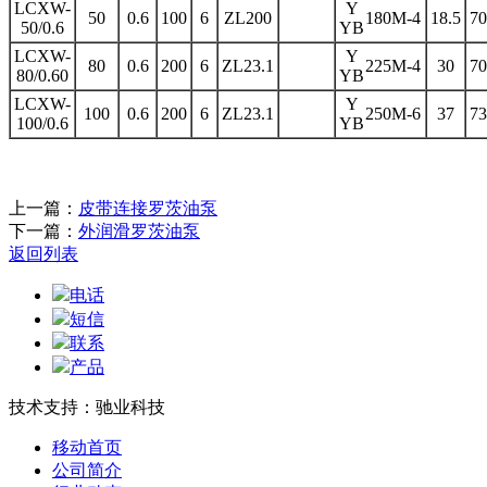
LCXW-
Y
50
0.6
100
6
ZL200
180M-4
18.5
70
50/0.6
YB
LCXW-
Y
80
0.6
200
6
ZL23.1
225M-4
30
70
80/0.60
YB
LCXW-
Y
100
0.6
200
6
ZL23.1
250M-6
37
73
100/0.6
YB
上一篇：
皮带连接罗茨油泵
下一篇：
外润滑罗茨油泵
返回列表
电话
短信
联系
产品
技术支持：驰业科技
移动首页
公司简介