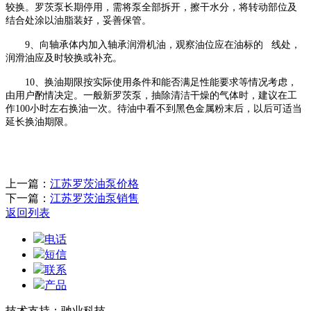
较换。罗茨泵长期停用，需将泵全部拆开，擦干水分，将转动部位及
结合处涂以油脂装好，妥善保管。
9、向轴承体内加入轴承润滑机油，观察油位应在油标的 线处，
润滑油应及时较换或补充。
10、换油期限按实际使用条件和能否满足性能要求等情况考虑，
由用户酌情决定。一般新罗茨泵，抽除清洁干燥的气体时，建议在工
作100小时左右换油一次。待油中看不到黑色金属粉末后，以后可适当
延长换油期限。
上一篇：
江苏罗茨油泵价格
下一篇：
江苏罗茨油泵销售
返回列表
电话
短信
联系
产品
技术支持：驰业科技