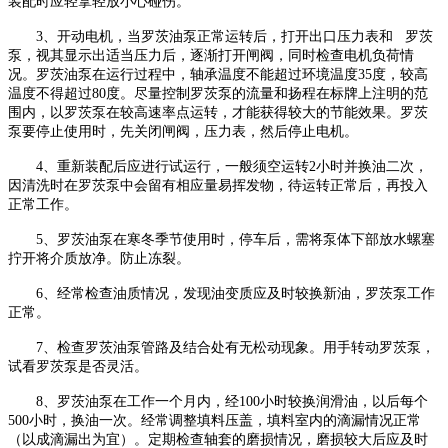
装配时应轻拿轻放小心碰伤。
3、开动电机，当罗茨油泵正常运转后，打开出口压力表和 罗茨
泵，视其显示出适当压力后，逐渐打开闸阀，同时检查电机负荷情
况。罗茨油泵在运行过程中，轴承温度不能超过环境温度35度，较高
温度不得超过80度。尽量控制罗茨泵的流量和扬程在标牌上注明的范
围内，以罗茨泵在较高速率点运转，才能获得较大的节能效果。罗茨
泵要停止使用时，先关闭闸阀，压力表，然后停止电机。
4、重新装配后应进行试运行，一般须空运转2小时并换油二次，
因清洗时在罗茨泵中会留有相应量易挥发物，待运转正常后，再投入
正常工作。
5、罗茨油泵在寒冬季节使用时，停车后，需将泵体下部放水螺塞
拧开将介质放净。防止冻裂。
6、经常检查油质情况，发现油变质应及时较换新油，罗茨泵工作
正常。
7、检查罗茨油泵管路及结合处有无松动现象。用手转动罗茨泵，
试看罗茨泵是否灵活。
8、罗茨油泵在工作一个月内，经100小时较换润滑油，以后每个
500小时，换油一次。经常调整填料压盖，填料室内的滴漏情况正常
（以成滴漏出为宜）。定期检查轴套的磨损情况，磨损较大后应及时