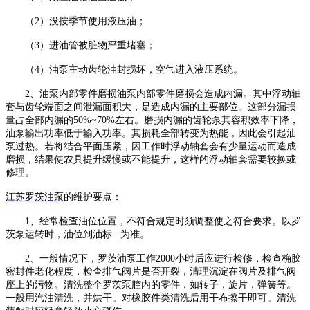
（
2）没按季节使用液压油；
（
3）进油管被脏物严重堵塞；
（
4）油泵主动齿轮油封损坏，空气进入液压系统。
2、油泵内部零件磨损油泵内部零件磨损会造成内漏。其中浮动轴
套与齿轮端面之间泄漏面积大，是造成内漏的主要部位。这部分漏损
量占全部内漏的50%~70%左右。磨损内漏的齿轮泵其容积效率下降，
油泵输出功率低于输入功率。其损耗全部转变为热能，因此会引起油
泵过热。若将结合平面压紧，因工作时浮动轴套会有少量运动而造成
磨损，结果使农具提升缓慢或不能提升，这样的浮动轴套需要较换或
修理。
江苏
罗茨油泵
的维护
要点
：
1、经常检查油位位置，不符合规定时须调整使之符合要求。以罗
茨泵运转时，油位到油标 为准。
2、一般情况下，罗茨油泵工作2000小时后应进行检修，检查桷胶
密封件老化程度，检查排气阀片是否开裂，清理沉淀在阀片及排气阀
座上的污物。清洗整个罗茨泵腔内的零件，如转子，旋片，弹簧等。
一般用汽油清洗，并烘干。对橡胶件类清洗后用干布擦干即可。清洗