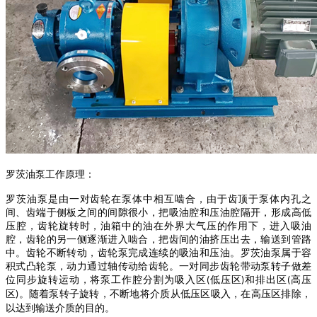
罗茨油泵
工作原理：
罗茨油泵
是由一对齿轮在泵体中相互啮合，由于齿顶于泵体内孔之
间、齿端于侧板之间的间隙很小，把吸油腔和压油腔隔开，形成高低
压腔，齿轮旋转时，油箱中的油在外界大气压的作用下，进入吸油
腔，齿轮的另一侧逐渐进入啮合，把齿间的油挤压出去，输送到管路
中。齿轮不断转动，齿轮泵完成连续的吸油和压油。
罗茨油泵
属于容
积式凸轮泵，动力通过轴传动给齿轮。一对同步齿轮带动泵转子做差
位同步旋转运动，将泵工作腔分割为吸入区
低压区
和排出区
高压
(
)
(
区
。随着泵转子旋转，不断地将介质从低压区吸入，在高压区排除，
)
以达到输送介质的目的。