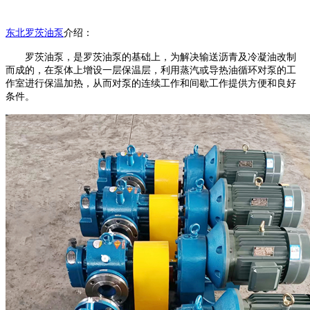
东北
罗茨油泵
介绍
：
罗
茨油泵
，是
罗茨油泵
的基础上，为解决输送沥青及冷凝油改制
而成的，在泵体上增设一层保温层，利用蒸汽或导热油循环对泵的工
作室进行保温加热，从而对泵的连续工作和间歇工作提供方便和良好
条件。