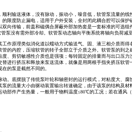
，顺利输送液体，没有脉动，振动小，噪音低，软管泵流量的线
。的限度防止漏电，适用于户外安装，全封闭此耦合腔可以保护
以双向传输，前盖和磁偶合屏蔽外部加热套是一套标准的可选组
软管泵没有需外部冷却。软管泵动态轴向平衡系统将轴向负荷减
其工作原理类似消化道以蠕动方式输送气、固、液三相介质而得
软管的内腔，压缩软管的转子全部立于介质之外。软管泵的到之
粘度、剪切敏感性介质也是强项；每转固定的排量而与出口压力
交替进行挤压和释放来泵送流体，就像是用两根手指夹挤压软管
现在的泵是截然不同的。
脉动。底摆脱了传统泵叶轮和轴密封的运行模式，对粘度大、腐
泵的流量大小由驱动装置输出转速确定，由于该泵的结构及材料
运动部件产生热量，一般用于物料温度≤80℃的工况；若在通风
，。