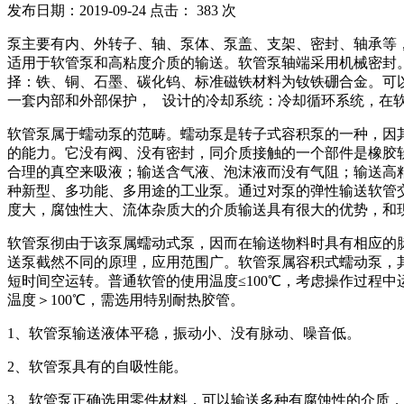
发布日期：2019-09-24 点击：
383 次
泵主要有内、外转子、轴、泵体、泵盖、支架、密封、轴承等
适用于软管泵和高粘度介质的输送。软管泵轴端采用机械密封
择：铁、铜、石墨、碳化钨、标准磁铁材料为钕铁硼合金。可
一套内部和外部保护， 设计的冷却系统：冷却循环系统，在
软管泵属于蠕动泵的范畴。蠕动泵是转子式容积泵的一种，因
的能力。它没有阀、没有密封，同介质接触的一个部件是橡胶
合理的真空来吸液；输送含气液、泡沫液而没有气阻；输送高
种新型、多功能、多用途的工业泵。通过对泵的弹性输送软管
度大，腐蚀性大、流体杂质大的介质输送具有很大的优势，和
软管泵彻由于该泵属蠕动式泵，因而在输送物料时具有相应的
送泵截然不同的原理，应用范围广。软管泵属容积式蠕动泵，其
短时间空运转。普通软管的使用温度≤100℃，考虑操作过程中
温度＞100℃，需选用特别耐热胶管。
1、软管泵输送液体平稳，振动小、没有脉动、噪音低。
2、软管泵具有的自吸性能。
3、软管泵正确选用零件材料，可以输送多种有腐蚀性的介质