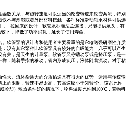
性函数关系，与旋转速度可以适当的改变转速来改变泵流，特别
磁铁不与潮湿或者外部材料接触，各种标准滑动轴承材料可供选
件， 拉回来的设计，软管泵标准法兰连接，只能提供泵头，有
至较下，降低了功率消耗，延长了使用寿命。
名。软管泵的设计者和使用者主要看重的是它输送强研磨性介质
处：没有其它泵种比软管泵具有较好的自吸能力，几乎可以产生
没有关，是天生的计量泵。软管泵又称蠕动泵或是挤压泵，是一
一样，随着手指的移动，管内形成负压，液体随着流动。对于粘
蚀性大、流体杂质大的介质输送具有很大的优势，运用与传统输
上的限制，转速不易太高，其高速应小于50转/分。该泵允许
（或冷却）散热条件好的情况下，物料温度允许到100℃，若物料