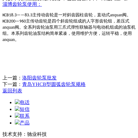
淄博
齿轮泵
使用：
主传动齿轮是一对斜齿园柱齿轮，直动式anquan阀。
KCB18.3——83.3
主传动齿轮是四个斜齿轮组成的人字形齿轮组，差压式
KCB200—960
anquan阀。全系列齿轮油泵用三爪式弹性联轴器与电动机组成的油泵机
组。本系列齿轮油泵结构简单紧凑，使用维护方便，运转平稳，使用
anquan。
上一篇：
洛阳齿轮泵批发
下一篇：
青岛YHCB型圆弧齿轮泵规格
返回列表
电话
短信
联系
产品
技术支持：驰业科技