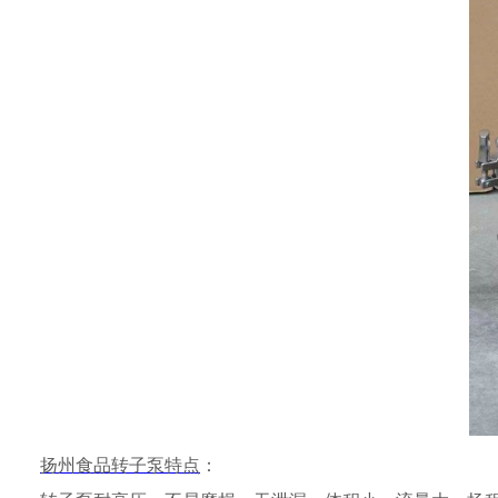
扬州
食品转子泵
特点
：